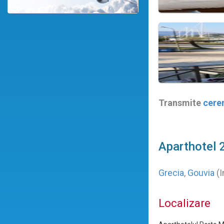
Transmite
cere
Aparthotel 
Grecia
,
Gouvia
(I
Localizare