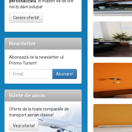
personalizată
. În maxim 48 de ore
noi îți dăm soluția!
Cerere ofertă!
Newsletter
Abonează-te la newsletter-ul
Promo Turism!
Bilete de avion
Oferte de la toate companiile de
transport aerian clasice!
Vezi oferte!