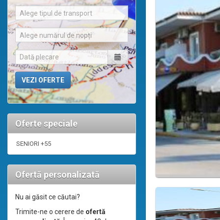
Alege tipul de transport
Alege numărul de nopți
Oferte speciale
SENIORI +55
Ofertă personalizată
Nu ai găsit ce căutai?
Trimite-ne o cerere de
ofertă