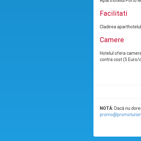
Aparthotelul Porto Ma
Facilitati
Cladirea aparthotelul
Camere
Hotelul ofera camere 
contra cost (5 Euro/c
NOTĂ:
Dacă nu doreșt
promo@promoturism