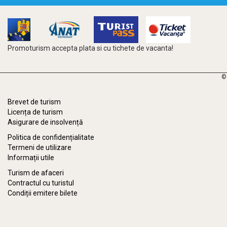
Promoturism accepta plata si cu tichete de vacanta!
©
Brevet de turism
Licența de turism
Asigurare de insolvență
Politica de confidențialitate
Termeni de utilizare
Informații utile
Turism de afaceri
Contractul cu turistul
Condiții emitere bilete