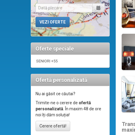
Oferte speciale
SENIORI +55
Ofertă personalizată
Nu ai găsit ce căutai?
Trimite-ne o cerere de
ofertă
personalizată
. În maxim 48 de ore
noi îți dăm soluția!
Tran
Cerere ofertă!
maxi