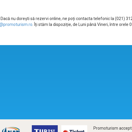
Dacă nu dorești să rezervi online, ne poți contacta telefonic la (021) 3
@promoturism.ro
. Îți stăm la dispoziție, de Luni până Vineri, între ore
Promoturism accepta