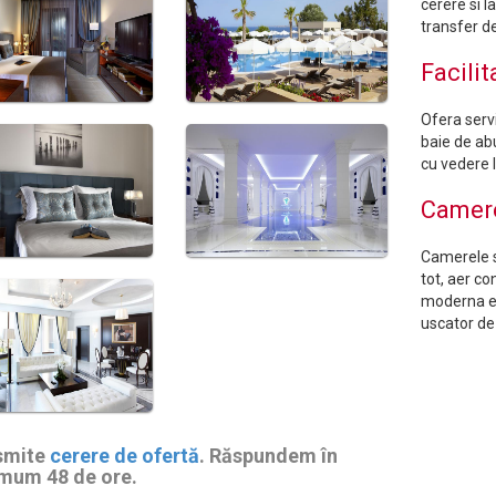
cerere si l
transfer de
Facilit
Ofera servi
baie de ab
cu vedere 
Camer
Camerele s
tot, aer co
moderna es
uscator de
smite
cerere de ofertă
. Răspundem în
mum 48 de ore.