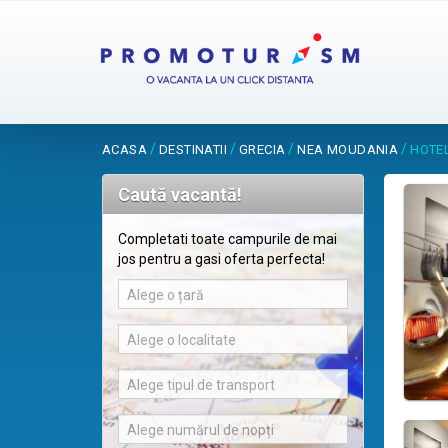
/
/
/
/
ACASA
DESTINATII
GRECIA
NEA MOUDANIA
HOTE
Caută vacantă!
Completati toate campurile de mai
jos pentru a gasi oferta perfecta!
Alege o țară
Alege o localitate
Alege tipul de transport
Alege numărul de nopți