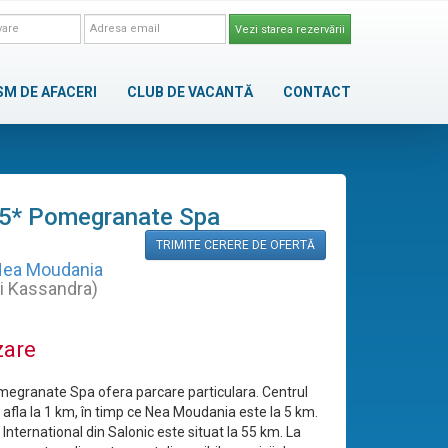
Vezi starea rezervării
SM DE AFACERI
CLUB DE VACANTĂ
CONTACT
 5* Pomegranate Spa
TRIMITE CERERE DE OFERTĂ
ea Moudania
ki Kassandra)
zare
megranate Spa ofera parcare particulara. Centrul
 afla la 1 km, în timp ce Nea Moudania este la 5 km.
International din Salonic este situat la 55 km. La