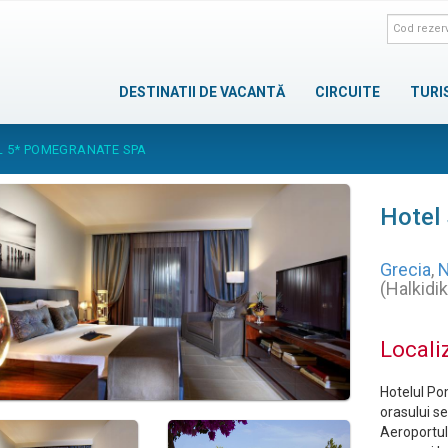
DESTINATII DE VACANTĂ
CIRCUITE
TURI
L 5* POMEGRANATE SPA
Hotel
Grecia
,
N
(Halkidi
Locali
Hotelul Po
orasului se
Aeroportul 