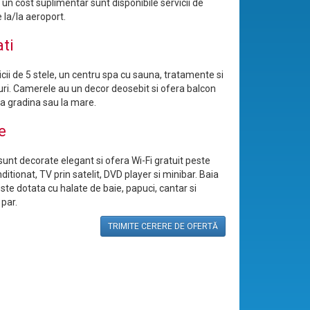
a un cost suplimentar sunt disponibile servicii de
 la/la aeroport.
ati
cii de 5 stele, un centru spa cu sauna, tratamente si
uri. Camerele au un decor deosebit si ofera balcon
la gradina sau la mare.
e
unt decorate elegant si ofera Wi-Fi gratuit peste
nditionat, TV prin satelit, DVD player si minibar. Baia
te dotata cu halate de baie, papuci, cantar si
 par.
TRIMITE CERERE DE OFERTĂ