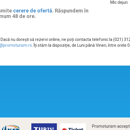
Mic dejun.
smite
cerere de ofertă
. Răspundem în
mum 48 de ore.
Dacă nu dorești să rezervi online, ne poți contacta telefonic la (021) 3
@promoturism.ro
. Îți stăm la dispoziție, de Luni până Vineri, între ore
Promoturism accepta