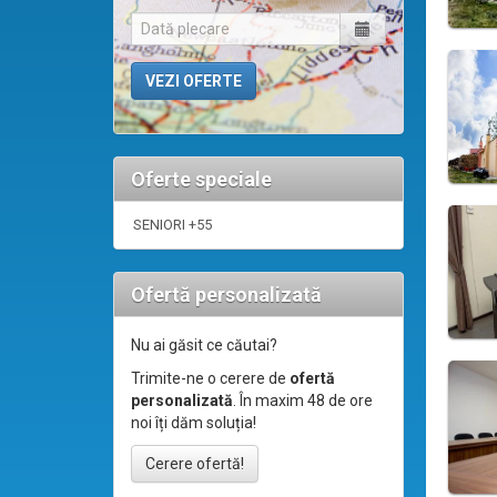
Oferte speciale
SENIORI +55
Ofertă personalizată
Nu ai găsit ce căutai?
Trimite-ne o cerere de
ofertă
personalizată
. În maxim 48 de ore
noi îți dăm soluția!
Cerere ofertă!