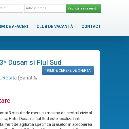
Vezi starea rezervării
SM DE AFACERI
CLUB DE VACANTĂ
CONTACT
3* Dusan si Fiul Sud
TRIMITE CERERE DE OFERTĂ
a
,
Resita
(Banat &
zare
numai 3 minute de mers cu masina de centrul civic al
sita, Hotel Dusan si fiul Sud este localizat intr-o
ita, ferit de agitiatia specifica oraselor, in apropierea