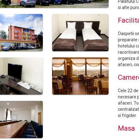
Palatului C
si alte pun
Facilit
Oaspetii s
preparate d
hotelului c
racoritoar
organiza d
afaceri, co
Camer
Cele 22 de 
necesare pe
afaceri. To
centralizat
si frigider.
Masa