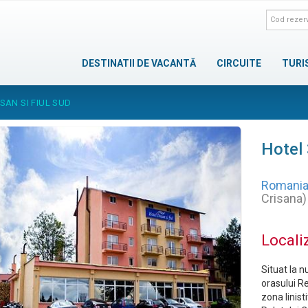
DESTINATII DE VACANTĂ
CIRCUITE
TURI
SAN SI FIUL SUD
Hotel 
Romani
Crisana)
Locali
Situat la 
orasului Re
zona linist