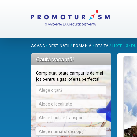
/
/
/
/
ACASA
DESTINATII
ROMANIA
RESITA
HOTEL 3* DU
Caută vacantă!
Completati toate campurile de mai
jos pentru a gasi oferta perfecta!
Alege o țară
Alege o localitate
Alege tipul de transport
Alege numărul de nopți