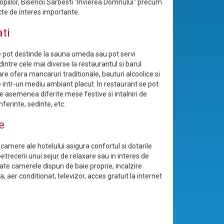
opiilor, Bisericii Sarbesti "Invierea Domnului" precum
cte de interes importante.
ati
e pot destinde la sauna umeda sau pot servi
intre cele mai diverse la restaurantul si barul
are ofera mancaruri traditionale, bauturi alcoolice si
e intr-un mediu ambiant placut. In restaurant se pot
e asemenea diferite mese festive si intalniri de
nferinte, sedinte, etc.
e
camere ale hotelului asigura confortul si dotarile
trecerii unui sejur de relaxare sau in interes de
ate camerele dispun de baie proprie, incalzire
a, aer conditionat, televizor, acces gratuit la internet