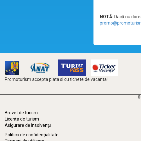
NOTĂ:
Dacă nu doreșt
promo@promoturism
Promoturism accepta plata si cu tichete de vacanta!
©
Brevet de turism
Licența de turism
Asigurare de insolvență
Politica de confidențialitate