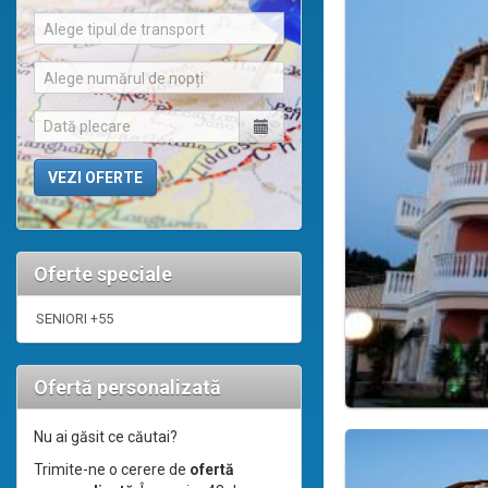
Alege tipul de transport
Alege numărul de nopți
Oferte speciale
SENIORI +55
Ofertă personalizată
Nu ai găsit ce căutai?
Trimite-ne o cerere de
ofertă