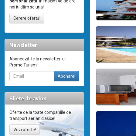
personalizată
. În maxim 48 de ore
noi îți dăm soluția!
Cerere ofertă!
Newsletter
Abonează-te la newsletter-ul
Promo Turism!
Bilete de avion
Oferte de la toate companiile de
transport aerian clasice!
Vezi oferte!