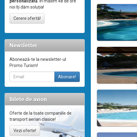
personalizată
. În maxim 48 de ore
noi îți dăm soluția!
Cerere ofertă!
Newsletter
Abonează-te la newsletter-ul
Promo Turism!
Bilete de avion
Oferte de la toate companiile de
transport aerian clasice!
Vezi oferte!