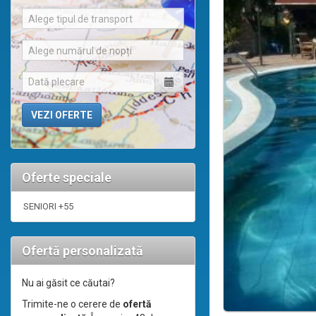
Alege tipul de transport
Alege numărul de nopți
Oferte speciale
SENIORI +55
Ofertă personalizată
Nu ai găsit ce căutai?
Trimite-ne o cerere de
ofertă