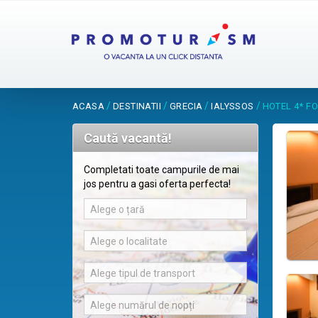
/
/
/
/
ACASA
DESTINATII
GRECIA
IALYSSOS
HOTEL 4* F
Caută vacantă!
Completati toate campurile de mai
jos pentru a gasi oferta perfecta!
Alege o țară
Alege o localitate
Alege tipul de transport
Alege numărul de nopți