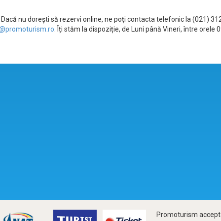
Dacă nu dorești să rezervi online, ne poți contacta telefonic la (021) 3
@promoturism.ro
. Îți stăm la dispoziție, de Luni până Vineri, între ore
Promoturism accepta