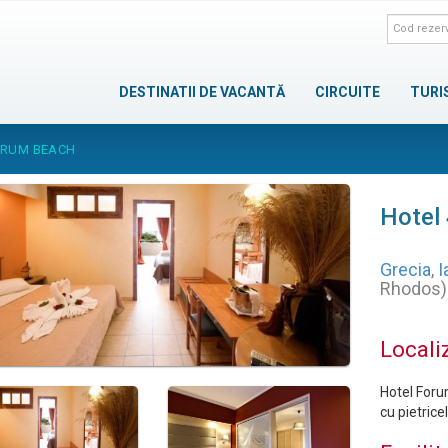
DESTINATII DE VACANTĂ
CIRCUITE
TURI
ORUM BEACH
Hotel
Grecia
,
I
Rhodos)
Locali
Hotel Foru
cu pietrice