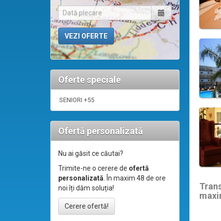
Oferte speciale
SENIORI +55
Ofertă personalizată
Nu ai găsit ce căutai?
Trimite-ne o cerere de
ofertă
personalizată
. În maxim 48 de ore
Tran
noi îți dăm soluția!
maxi
Cerere ofertă!