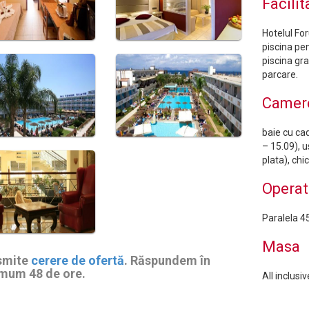
Facilit
Hotelul For
piscina pen
piscina gra
parcare.
Camer
baie cu cad
– 15.09), u
plata), chi
Operat
Paralela 4
Masa
smite
cerere de ofertă
. Răspundem în
mum 48 de ore.
All inclusiv