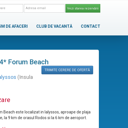
Vezi starea rezervării
SM DE AFACERI
CLUB DE VACANTĂ
CONTACT
 4* Forum Beach
TRIMITE CERERE DE OFERTĂ
alyssos
(Insula
zare
m Beach este localizat in Ialyssos, aproape de plaja
le, la 9 km de orasul Rodos si la 6 km de aeroport.