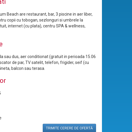
ati
um Beach are restaurant, bar, 3 piscine in aer liber,
tru copii cu tobogan, sezlonguri si umbrele la
tuit, internet (cu plata), centru SPA & wellness,
e
a sau dus, aer conditionat (gratuit in perioada 15.06
scator de par, TV satelit, telefon, frigider, seif (cu
cineta, balcon sau terasa.
or
5
e
TRIMITE CERERE DE OFERTĂ