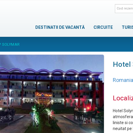
DESTINATII DE VACANTĂ
CIRCUITE
TURI
* SOLYMAR
Hotel
Romani
Locali
Hotel Soly
atmosfera 
liniste si 
neuitat pe 