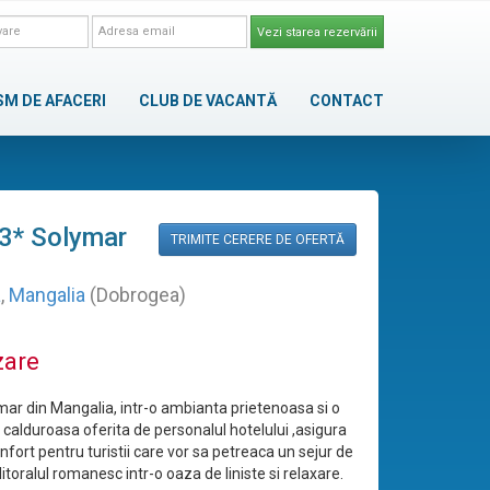
Vezi starea rezervării
SM DE AFACERI
CLUB DE VACANTĂ
CONTACT
 3* Solymar
TRIMITE CERERE DE OFERTĂ
a
,
Mangalia
(Dobrogea)
zare
mar din Mangalia, intr-o ambianta prietenoasa si o
calduroasa oferita de personalul hotelului ,asigura
confort pentru turistii care vor sa petreaca un sejur de
litoralul romanesc intr-o oaza de liniste si relaxare.