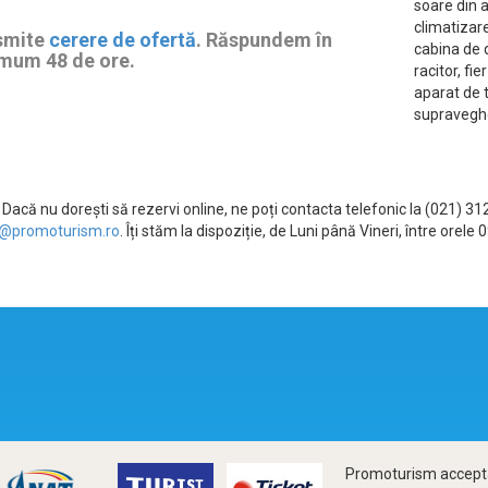
soare din 
climatizare
smite
cerere de ofertă
. Răspundem în
cabina de d
mum 48 de ore.
racitor, fi
aparat de t
supraveghe
Dacă nu dorești să rezervi online, ne poți contacta telefonic la (021) 3
@promoturism.ro
. Îți stăm la dispoziție, de Luni până Vineri, între ore
Promoturism accepta