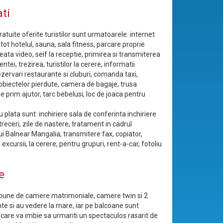
ati
gratuite oferite turistilor sunt urmatoarele: internet
 tot hotelul, sauna, sala fitness, parcare proprie
ata video, seif la receptie, primirea si transmiterea
tei, trezirea, turistilor la cerere, informatii
rezervari restaurante si cluburi, comanda taxi,
obiectelor pierdute, camera de bagaje, trusa
 prim ajutor, tarc bebelusi, loc de joaca pentru
cu plata sunt: inchiriere sala de conferinta inchiriere
treceri, zile de nastere, tratament in cadrul
ui Balnear Mangalia, transmitere fax, copiator,
excursii, la cerere, pentru grupuri, rent-a-car, fotoliu
e
spune de camere matrimoniale, camere twin si 2
e si au vedere la mare, iar pe balcoane sunt
 care va imbie sa urmariti un spectaculos rasarit de