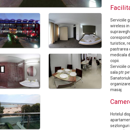
Facilit
Serviciile 
wireless in
supraveghe
coresponden
turistice, 
pastrarea 
medicala de
copii.
Serviciile 
sala ptr pe
Sanatoriul
organizare 
masaj.
Camer
Hotelul di
apartament
sezlonguri