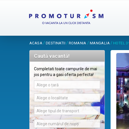
/
/
/
/
ACASA
DESTINATII
ROMANIA
MANGALIA
HOTEL 3
Caută vacantă!
Completati toate campurile de mai
jos pentru a gasi oferta perfecta!
Alege o țară
Alege o localitate
Alege tipul de transport
Alege numărul de nopți