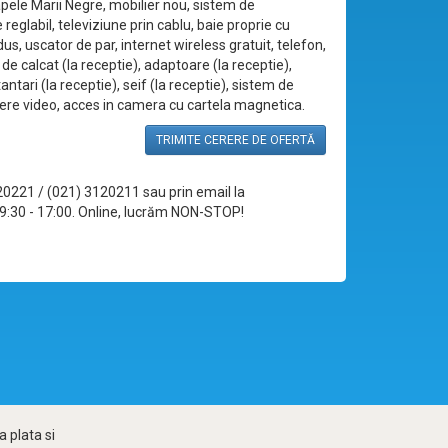
apele Marii Negre, mobilier nou, sistem de
 reglabil, televiziune prin cablu, baie proprie cu
us, uscator de par, internet wireless gratuit, telefon,
er de calcat (la receptie), adaptoare (la receptie),
antari (la receptie), seif (la receptie), sistem de
re video, acces in camera cu cartela magnetica.
TRIMITE CERERE DE OFERTĂ
120221 / (021) 3120211 sau prin email la
le 09:30 - 17:00. Online, lucrăm NON-STOP!
 plata si