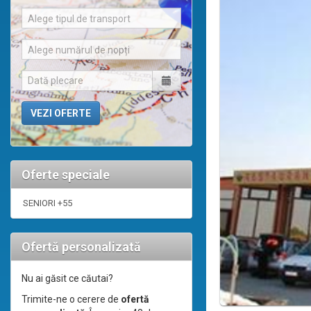
Alege tipul de transport
Alege numărul de nopți
Oferte speciale
SENIORI +55
Ofertă personalizată
Nu ai găsit ce căutai?
Trimite-ne o cerere de
ofertă