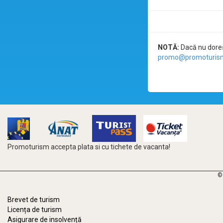
NOTĂ:
Dacă nu doreșt
promo@promoturism
Promoturism accepta plata si cu tichete de vacanta!
©
Brevet de turism
Licența de turism
Asigurare de insolvență