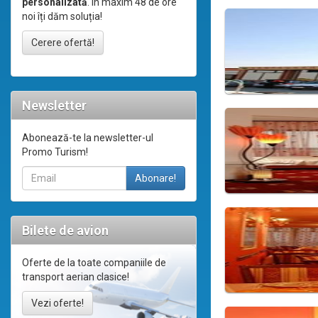
personalizată
. În maxim 48 de ore
noi îți dăm soluția!
Cerere ofertă!
Newsletter
Abonează-te la newsletter-ul
Promo Turism!
Bilete de avion
Oferte de la toate companiile de
transport aerian clasice!
Vezi oferte!