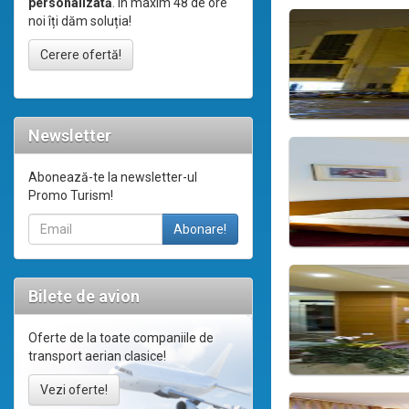
personalizată
. În maxim 48 de ore
noi îți dăm soluția!
Cerere ofertă!
Newsletter
Abonează-te la newsletter-ul
Promo Turism!
Bilete de avion
Oferte de la toate companiile de
transport aerian clasice!
Vezi oferte!