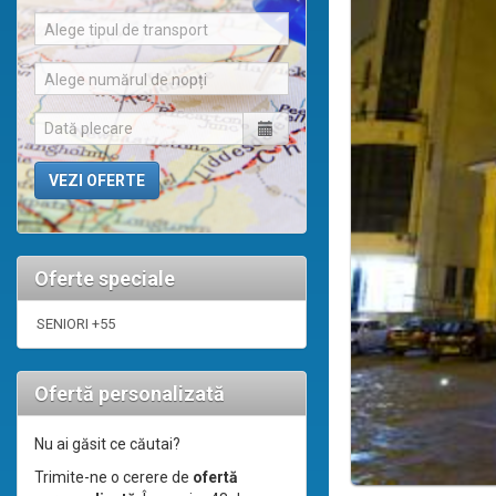
Alege tipul de transport
Alege numărul de nopți
Oferte speciale
SENIORI +55
Ofertă personalizată
Nu ai găsit ce căutai?
Trimite-ne o cerere de
ofertă