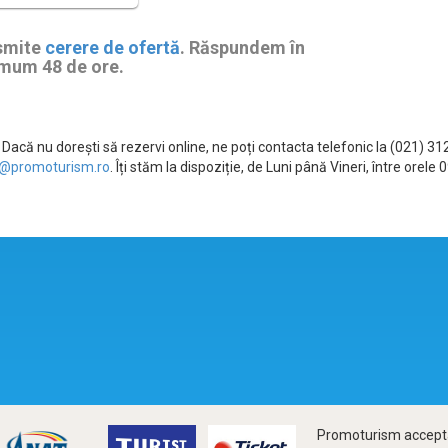
smite
cerere de ofertă
. Răspundem în
mum 48 de ore.
Dacă nu dorești să rezervi online, ne poți contacta telefonic la (021) 3
@promoturism.ro
. Îți stăm la dispoziție, de Luni până Vineri, între ore
Promoturism accepta