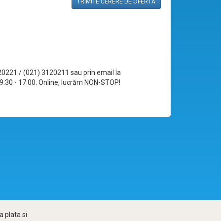
TRIMITE CERERE DE OFERTĂ
120221 / (021) 3120211 sau prin email la
le 09:30 - 17:00. Online, lucrăm NON-STOP!
 plata si