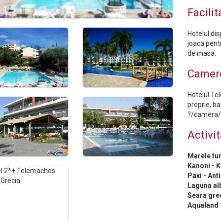
Facilit
Hotelul dis
joaca pentr
de masa.
Camer
Hotelul Te
proprie, ba
?/camera/
Activit
Marele tur
Kanoni - K
Paxi - Ant
Laguna al
Seara gre
Aqualand