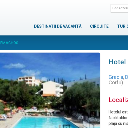
DESTINATII DE VACANTĂ
CIRCUITE
TURI
ELEMACHOS
Hotel
Grecia
,
D
Corfu)
Locali
Hotelul est
facilitatil
plaja cu nis