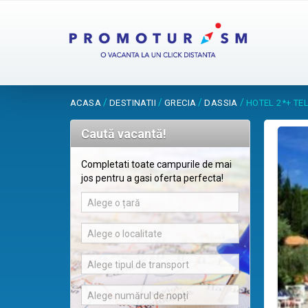
/
/
/
/
ACASA
DESTINATII
GRECIA
DASSIA
HOTEL 2*+ T
Caută vacantă!
Completati toate campurile de mai
jos pentru a gasi oferta perfecta!
Alege o țară
Alege o localitate
Alege tipul de transport
Alege numărul de nopți