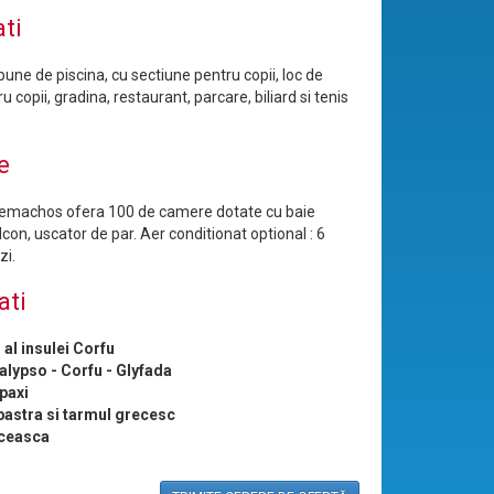
ati
pune de piscina, cu sectiune pentru copii, loc de
u copii, gradina, restaurant, parcare, biliard si tenis
e
lemachos ofera 100 de camere dotate cu baie
lcon, uscator de par. Aer conditionat optional : 6
zi.
ati
 al insulei Corfu
alypso - Corfu - Glyfada
ipaxi
bastra si tarmul grecesc
ceasca