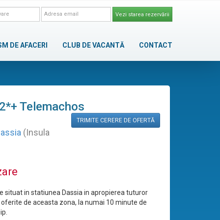
Vezi starea rezervării
SM DE AFACERI
CLUB DE VACANTĂ
CONTACT
 2*+ Telemachos
TRIMITE CERERE DE OFERTĂ
assia
(Insula
zare
e situat in statiunea Dassia in apropierea tuturor
or oferite de aceasta zona, la numai 10 minute de
ip.