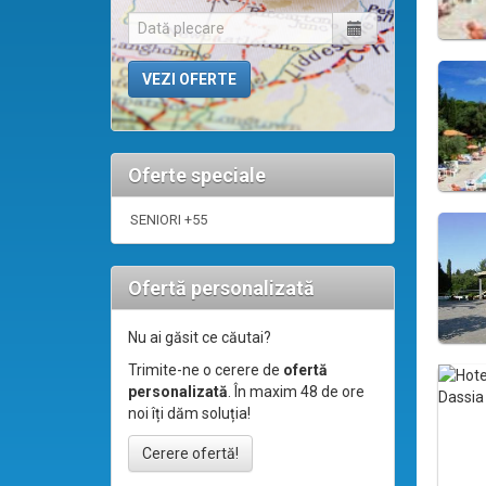
Oferte speciale
SENIORI +55
Ofertă personalizată
Nu ai găsit ce căutai?
Trimite-ne o cerere de
ofertă
personalizată
. În maxim 48 de ore
noi îți dăm soluția!
Cerere ofertă!