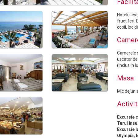
Facilit
Hotelul est
fructiferi.
copii, loc 
Camer
Camerele s
uscator de 
(inclus in l
Masa
Mic dejun s
Activit
Excursie c
Turul insu
Excursie l
Olympia, l