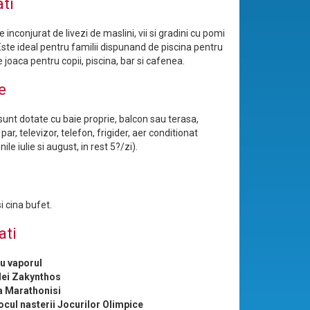
ati
e inconjurat de livezi de maslini, vii si gradini cu pomi
 Este ideal pentru familii dispunand de piscina pentru
de joaca pentru copii, piscina, bar si cafenea.
e
unt dotate cu baie proprie, balcon sau terasa,
par, televizor, telefon, frigider, aer conditionat
unile iulie si august, in rest 5?/zi).
i cina bufet.
ati
u vaporul
lei Zakynthos
a Marathonisi
ocul nasterii Jocurilor Olimpice