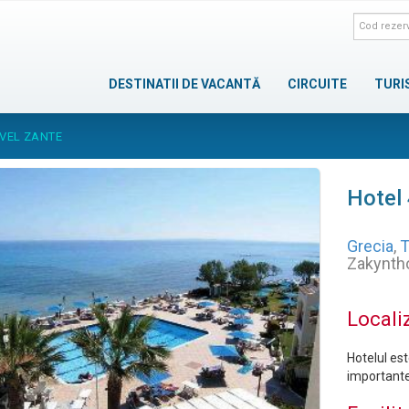
DESTINATII DE VACANTĂ
CIRCUITE
TURI
AVEL ZANTE
Hotel 
Grecia
,
T
Zakynth
Locali
Hotelul est
importante