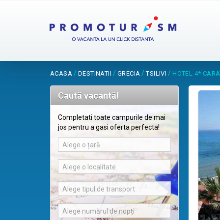
/
/
/
/
ACASA
DESTINATII
GRECIA
TSILIVI
HOTEL 4* CAR
Caută vacantă!
Completati toate campurile de mai
jos pentru a gasi oferta perfecta!
Alege o țară
Alege o localitate
Alege tipul de transport
Alege numărul de nopți