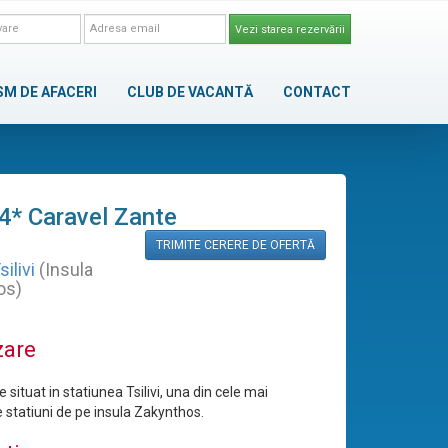
Vezi starea rezervării
SM DE AFACERI
CLUB DE VACANTĂ
CONTACT
4* Caravel Zante
TRIMITE CERERE DE OFERTĂ
silivi
(Insula
os)
zare
e situat in statiunea Tsilivi, una din cele mai
 statiuni de pe insula Zakynthos.