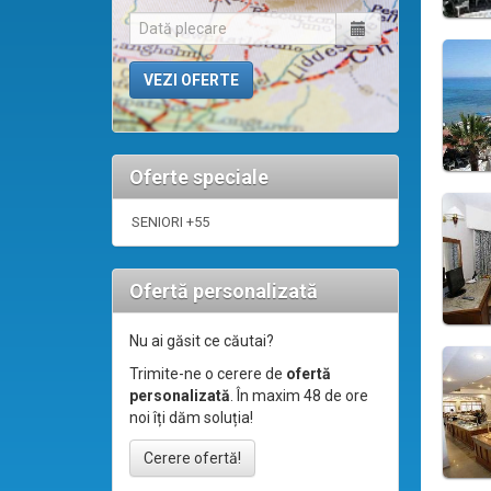
Oferte speciale
SENIORI +55
Ofertă personalizată
Nu ai găsit ce căutai?
Trimite-ne o cerere de
ofertă
personalizată
. În maxim 48 de ore
noi îți dăm soluția!
Cerere ofertă!