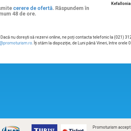
Kefallonia
smite
cerere de ofertă
. Răspundem în
mum 48 de ore.
Dacă nu dorești să rezervi online, ne poți contacta telefonic la (021) 3
@promoturism.ro
. Îți stăm la dispoziție, de Luni până Vineri, între ore
Promoturism accepta