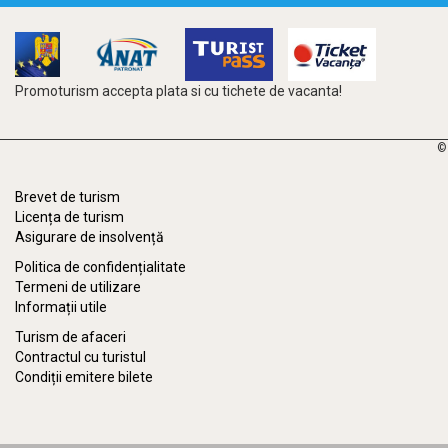
Promoturism accepta plata si cu tichete de vacanta!
©
Brevet de turism
Licența de turism
Asigurare de insolvență
Politica de confidențialitate
Termeni de utilizare
Informații utile
Turism de afaceri
Contractul cu turistul
Condiții emitere bilete