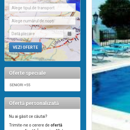
Alege tipul de transport
Alege numărul de nopți
Oferte speciale
SENIORI +55
Ofertă personalizată
Nu ai găsit ce căutai?
Trimite-ne o cerere de
ofertă