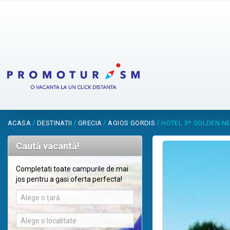
/
/
/
/
ACASA
DESTINATII
GRECIA
AGIOS GORDIS
HOTEL 3* GOLDEN N
Caută vacantă!
Completati toate campurile de mai
jos pentru a gasi oferta perfecta!
Alege o țară
Alege o localitate