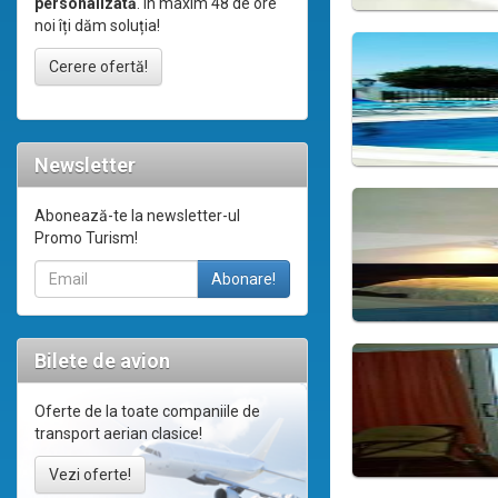
personalizată
. În maxim 48 de ore
noi îți dăm soluția!
Cerere ofertă!
Newsletter
Abonează-te la newsletter-ul
Promo Turism!
Bilete de avion
Oferte de la toate companiile de
transport aerian clasice!
Vezi oferte!