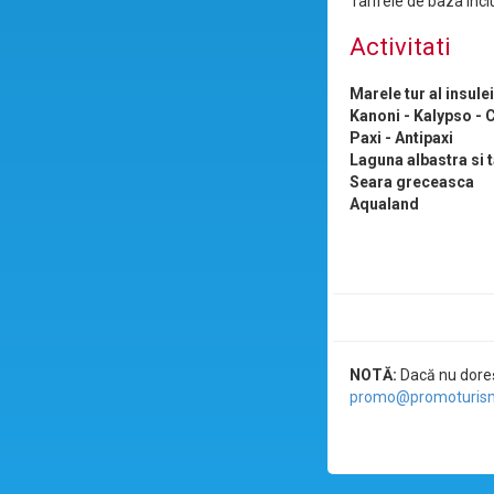
Tarifele de baza incl
Activitati
Marele tur al insule
Kanoni - Kalypso - 
Paxi - Antipaxi
Laguna albastra si 
Seara greceasca
Aqualand
NOTĂ:
Dacă nu doreșt
promo@promoturism