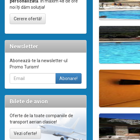
personalizată
. În maxim 48 de ore
noi îți dăm soluția!
Cerere ofertă!
Newsletter
Abonează-te la newsletter-ul
Promo Turism!
Bilete de avion
Oferte de la toate companiile de
transport aerian clasice!
Vezi oferte!