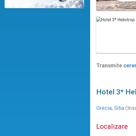
Transmite
cere
Hotel 3* He
Grecia
,
Sitia
(Ins
Localizare