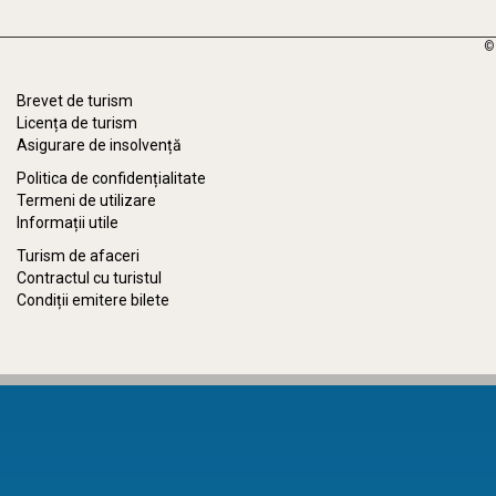
©
Brevet de turism
Licența de turism
Asigurare de insolvență
Politica de confidențialitate
Termeni de utilizare
Informații utile
Turism de afaceri
Contractul cu turistul
Condiții emitere bilete