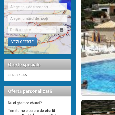
Alege tipul de transport
Alege numărul de nopți
Oferte speciale
SENIORI +55
Ofertă personalizată
Nu ai găsit ce căutai?
Trimite-ne o cerere de
ofertă