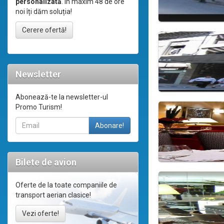
personalizată
. În maxim 48 de ore
noi îți dăm soluția!
Cerere ofertă!
Newsletter
Abonează-te la newsletter-ul
Promo Turism!
Bilete de avion
Oferte de la toate companiile de
transport aerian clasice!
Vezi oferte!