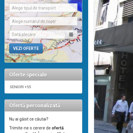
Alege tipul de transport
Alege numărul de nopți
Oferte speciale
SENIORI +55
Ofertă personalizată
Nu ai găsit ce căutai?
Trimite-ne o cerere de
ofertă