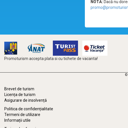
NOTĂ:
Dacă nu doreșt
promo@promoturism
Promoturism accepta plata si cu tichete de vacanta!
©
Brevet de turism
Licența de turism
Asigurare de insolvență
Politica de confidențialitate
Termeni de utilizare
Informații utile