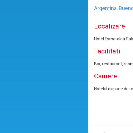
Argentina
,
Bueno
Localizare
Hotel Esmeralda Palac
Facilitati
Bar, restaurant, room
Camere
Hotelul dispune de un