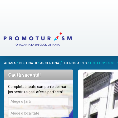
/
/
/
/
ACASA
DESTINATII
ARGENTINA
BUENOS AIRES
HOTEL 3* ESME
Caută vacantă!
Completati toate campurile de mai
jos pentru a gasi oferta perfecta!
Alege o țară
Alege o localitate