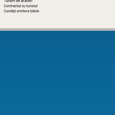
Turism de afaceri
Contractul cu turistul
Condiții emitere bilete