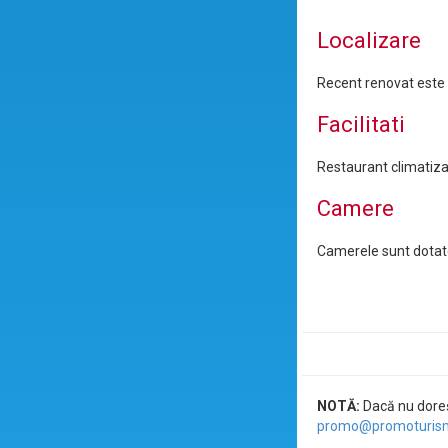
Localizare
Recent renovat este si
Facilitati
Restaurant climatizat
Camere
Camerele sunt dotate 
NOTĂ:
Dacă nu doreșt
promo@promoturism