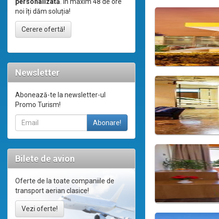
personalizată
. În maxim 48 de ore
noi îți dăm soluția!
Cerere ofertă!
Newsletter
Abonează-te la newsletter-ul
Promo Turism!
Bilete de avion
Oferte de la toate companiile de
transport aerian clasice!
Vezi oferte!