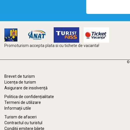
Promoturism accepta plata si cu tichete de vacanta!
©
Brevet de turism
Licența de turism
Asigurare de insolvență
Politica de confidențialitate
Termeni de utilizare
Informații utile
Turism de afaceri
Contractul cu turistul
Condiții emitere bilete