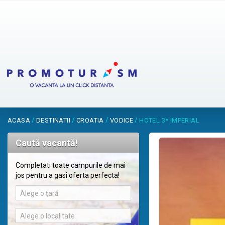
/
/
/
/
ACASA
DESTINATII
CROATIA
VODICE
HOTEL 3* IMPERIAL
Caută vacantă!
Completati toate campurile de mai
jos pentru a gasi oferta perfecta!
Alege o țară
Alege o localitate