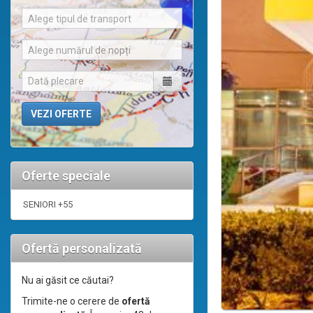
Alege tipul de transport
Alege numărul de nopți
Oferte speciale
SENIORI +55
Ofertă personalizată
Nu ai găsit ce căutai?
Trimite-ne o cerere de
ofertă