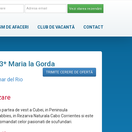
Vezi starea rezervării
SM DE AFACERI
CLUB DE VACANTĂ
CONTACT
3* Maria la Gorda
TRIMITE CERERE DE OFERTĂ
nar del Rio
zare
n partea de vest a Cubei, in Peninsula
bies, in Rezarva Naturala Cabo Corrientes si este
comandat celor pasionati de scufundari.