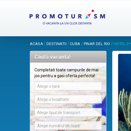
/
/
/
/
ACASA
DESTINATII
CUBA
PINAR DEL RIO
HOTEL 3
Caută vacantă!
Completati toate campurile de mai
jos pentru a gasi oferta perfecta!
Alege o țară
Alege o localitate
Alege tipul de transport
Alege numărul de nopți