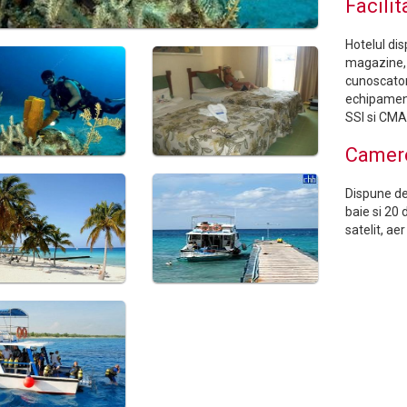
Facilit
Hotelul dis
magazine, 2
cunoscatori
echipament
SSI si CMA
Camer
Dispune de
baie si 20 
satelit, ae