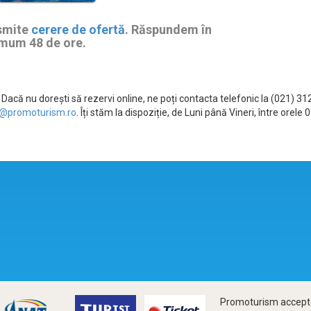
smite
cerere de ofertă
. Răspundem în
mum 48 de ore.
Dacă nu dorești să rezervi online, ne poți contacta telefonic la (021) 3
@promoturism.ro
. Îți stăm la dispoziție, de Luni până Vineri, între ore
Promoturism accepta