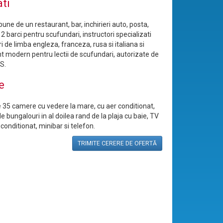
ati
pune de un restaurant, bar, inchirieri auto, posta,
 barci pentru scufundari, instructori specializati
 de limba engleza, franceza, rusa si italiana si
 modern pentru lectii de scufundari, autorizate de
S.
e
 35 camere cu vedere la mare, cu aer conditionat,
de bungalouri in al doilea rand de la plaja cu baie, TV
r conditionat, minibar si telefon.
TRIMITE CERERE DE OFERTĂ