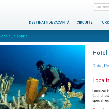
DESTINATII DE VACANTĂ
CIRCUITE
TURI
* MARIA LA GORDA
Hotel 
Cuba
,
Pi
Locali
Localizat i
Guanahacab
special re