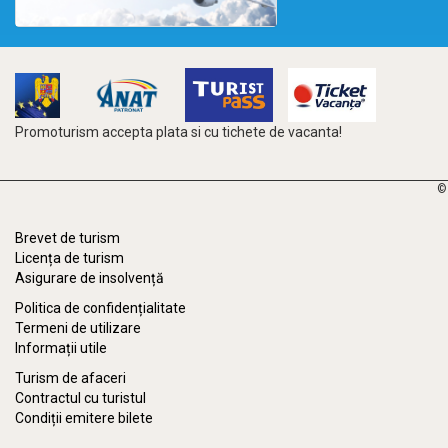
Promoturism accepta plata si cu tichete de vacanta!
©
Brevet de turism
Licența de turism
Asigurare de insolvență
Politica de confidențialitate
Termeni de utilizare
Informații utile
Turism de afaceri
Contractul cu turistul
Condiții emitere bilete