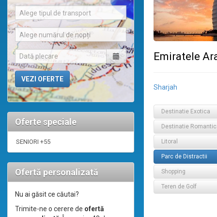
Alege tipul de transport
Alege numărul de nopți
Emiratele Ar
Sharjah
Destinatie Exotica
Oferte speciale
Destinatie Romantic
SENIORI +55
Litoral
Parc de Distractii
Ofertă personalizată
Shopping
Teren de Golf
Nu ai găsit ce căutai?
Trimite-ne o cerere de
ofertă