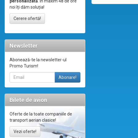
personalizată
. În maxim 48 de ore
noi îți dăm soluția!
Cerere ofertă!
Newsletter
Abonează-te la newsletter-ul
Promo Turism!
Bilete de avion
Oferte de la toate companiile de
transport aerian clasice!
Vezi oferte!