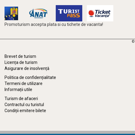
Promoturism accepta plata si cu tichete de vacanta!
©
Brevet de turism
Licența de turism
Asigurare de insolvență
Politica de confidențialitate
Termeni de utilizare
Informații utile
Turism de afaceri
Contractul cu turistul
Condiții emitere bilete