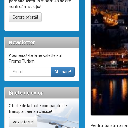
personalizată
. În maxim 48 de ore
noi îți dăm soluția!
Cerere ofertă!
Newsletter
Abonează-te la newsletter-ul
Promo Turism!
Bilete de avion
Oferte de la toate companiile de
transport aerian clasice!
Vezi oferte!
Pentru turistii roma