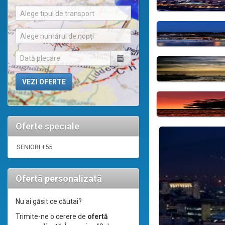
Alege tipul de transport
Alege numărul de nopți
Oferte speciale
SENIORI +55
Ofertă personalizată
Nu ai găsit ce căutai?
Trimite-ne o cerere de
ofertă