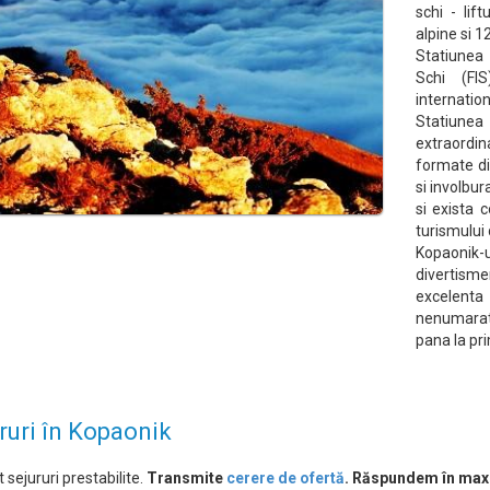
schi - lif
alpine si 1
Statiunea 
Schi (FI
internatio
Statiunea
extraordin
formate di
si involbur
si exista 
turismului 
Kopaonik-
divertism
excelent
nenumaratel
pana la pri
ruri în Kopaonik
 sejururi prestabilite.
Transmite
cerere de ofertă
. Răspundem în max