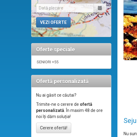
Oferte speciale
SENIORI +55
Ofertă personalizată
Nu ai găsit ce căutai?
Trimite-ne o cerere de
ofertă
personalizată
. În maxim 48 de ore
noi îți dăm soluția!
Seju
Cerere ofertă!
Nu sunt