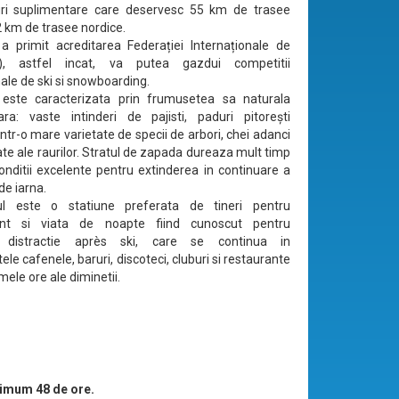
turi suplimentare care deservesc 55 km de trasee
2 km de trasee nordice.
a primit acreditarea Federației Internaționale de
S), astfel incat, va putea gazdui competitii
nale de ski si snowboarding.
 este caracterizata prin frumusetea sa naturala
ara: vaste intinderi de pajisti, paduri pitorești
ntr-o mare varietate de specii de arbori, chei adanci
ate ale raurilor. Stratul de zapada dureaza mult timp
conditii excelente pentru extinderea in continuare a
de iarna.
ul este o statiune preferata de tineri pentru
ent si viata de noapte fiind cunoscut pentru
a distractie après ski, care se continua in
e cafenele, baruri, discoteci, cluburi si restaurante
mele ore ale diminetii.
imum 48 de ore.