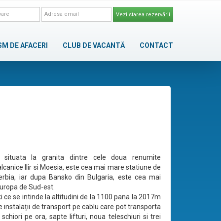
Vezi starea rezervării
SM DE AFACERI
CLUB DE VACANTĂ
CONTACT
, situata la granita dintre cele doua renumite
alcanice Ilir si Moesia, este cea mai mare statiune de
erbia, iar dupa Bansko din Bulgaria, este cea mai
uropa de Sud-est.
 ce se intinde la altitudini de la 1100 pana la 2017m
e instalații de transport pe cablu care pot transporta
chiori pe ora, sapte lifturi, noua teleschiuri si trei