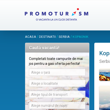
/
/
/
ACASA
DESTINATII
SERBIA
KOPAONIK
Caută vacantă!
Kop
Completati toate campurile de mai
Serbi
jos pentru a gasi oferta perfecta!
Alege o țară
Alege o localitate
Alege tipul de transport
Alege numărul de nopți