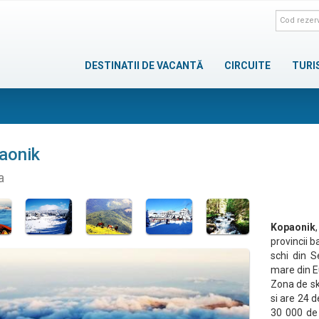
DESTINATII DE VACANTĂ
CIRCUITE
TURI
aonik
a
Kopaonik
provincii b
schi din S
mare din E
Zona de ski
si are 24 d
30 000 de s