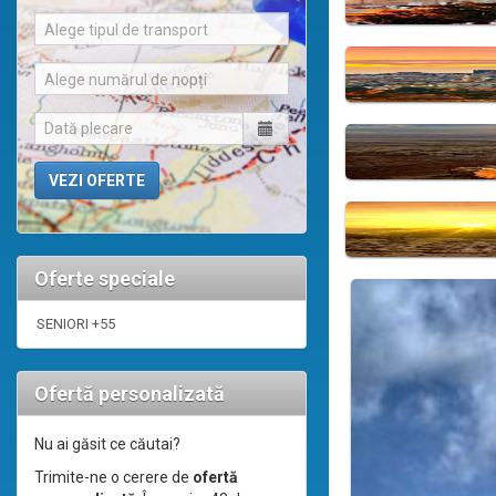
Alege tipul de transport
Alege numărul de nopți
Oferte speciale
SENIORI +55
Ofertă personalizată
Nu ai găsit ce căutai?
Trimite-ne o cerere de
ofertă