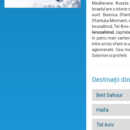
Mediterane. Acesta a
Israelul are o istorie
sunt: Biserica Sfant
Sfantului Mormant, ac
Ierusalimul, Tel-Aviv 
Ierusalimul
, capital
in patru mari cartier
intre un loc sfant si 
aglomerate. Cea mai 
Solomon si profetii.
Destinații din
Beit Sahour
Haifa
Tel Aviv