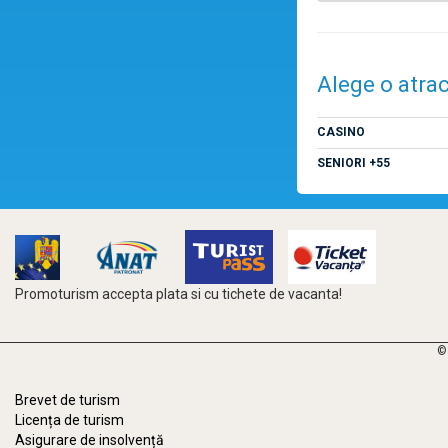
Alege o atrac
CASINO
SENIORI +55
Promoturism accepta plata si cu tichete de vacanta!
©
Brevet de turism
Licența de turism
Asigurare de insolvență