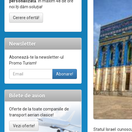
personalizată
. În maxim 48 de ore
noi îți dăm soluția!
Cerere ofertă!
Newsletter
Abonează-te la newsletter-ul
Promo Turism!
Bilete de avion
Oferte de la toate companiile de
transport aerian clasice!
Vezi oferte!
Statul Israel cunoscu