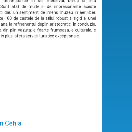
e arhitectonice in stil medieval, baroc si arta
Sunt atat de multe si de impresionante aceste
a iti dau un sentiment de imens muzeu in aer liber.
e 100 de castele de la stilul robust si rigid al unei
ana la rafinanentul deplin aristocratic. In concluzie,
a din plin vazuta: e foarte frumoasa, e culturala, e
i in plus, ofera servicii turistice exceptionale.
în Cehia