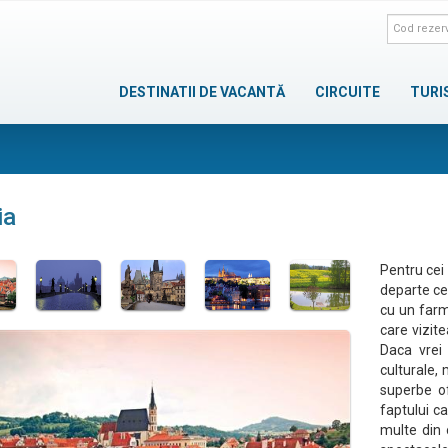
DESTINATII DE VACANTĂ
CIRCUITE
TURI
ia
Pentru cei 
departe ce
cu un farm
care vizite
Daca vrei 
culturale, 
superbe of
faptului ca
multe din 