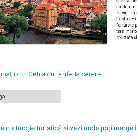
spectacol
moderna. 
cladiri, c
Exista pest
fortarete p
tara merit
civilizata s
inații din Cehia cu tarife la cerere
ga
e o atracție turistică și vezi unde poți merge 