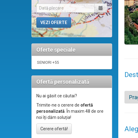
Oferte speciale
SENIORI +55
Dest
Ofertă personalizată
Nu ai găsit ce căutai?
Pra
Trimite-ne o cerere de
ofertă
personalizată
. În maxim 48 de ore
noi îți dăm soluția!
Aleg
Cerere ofertă!