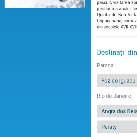
pescuit, vizitarea zo
perioada a anului, ce
Quinta de Boa Vista,
Copacabana, carnava
din secolele XVII-XVI
Destinații din
Parana
Foz do Iguacu
Rio de Janeiro
Angra dos Rei
Paraty