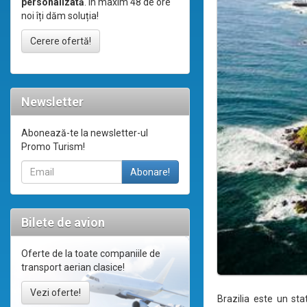
personalizată
. În maxim 48 de ore
noi îți dăm soluția!
Cerere ofertă!
Newsletter
Abonează-te la newsletter-ul
Promo Turism!
Bilete de avion
Oferte de la toate companiile de
transport aerian clasice!
Vezi oferte!
Brazilia este un st