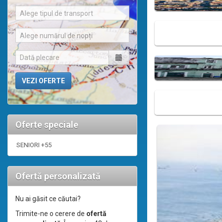
Alege tipul de transport
Alege numărul de nopți
Oferte speciale
SENIORI +55
Ofertă personalizată
Nu ai găsit ce căutai?
Trimite-ne o cerere de
ofertă