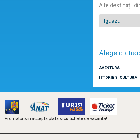
Alte destinații di
Iguazu
Alege o atrac
AVENTURA
ISTORIE SI CULTURA
Promoturism accepta plata si cu tichete de vacanta!
©