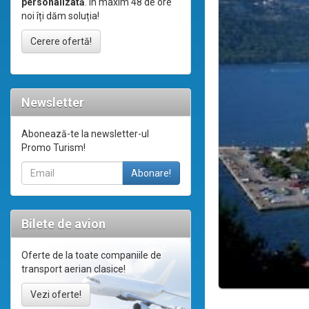
personalizată
. În maxim 48 de ore
noi îți dăm soluția!
Cerere ofertă!
Newsletter
Abonează-te la newsletter-ul
Promo Turism!
Bilete de avion
Oferte de la toate companiile de
transport aerian clasice!
Vezi oferte!