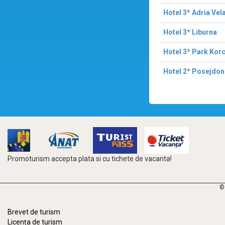
Hotel 3* Adria Vel
Hotel 3* Liburna
Hotel 3* Park Kor
Hotel 2* Posejdon
Promoturism accepta plata si cu tichete de vacanta!
©
Brevet de turism
Licența de turism