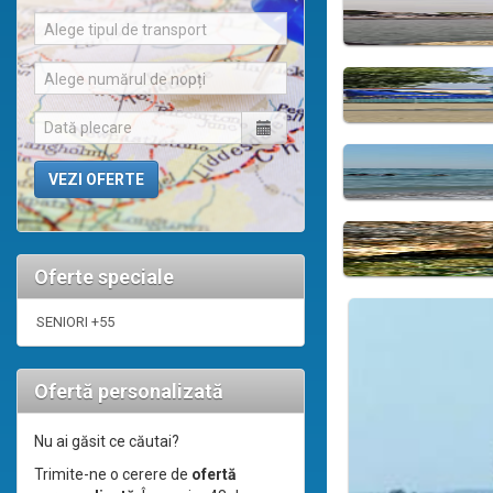
Alege tipul de transport
Alege numărul de nopți
Oferte speciale
SENIORI +55
Ofertă personalizată
Nu ai găsit ce căutai?
Trimite-ne o cerere de
ofertă