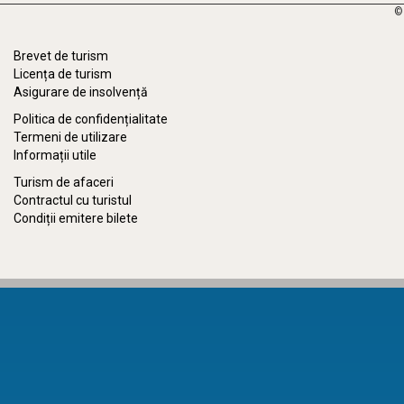
©
Brevet de turism
Licența de turism
Asigurare de insolvență
Politica de confidențialitate
Termeni de utilizare
Informații utile
Turism de afaceri
Contractul cu turistul
Condiții emitere bilete