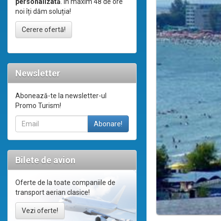
personalizată
. În maxim 48 de ore
noi îți dăm soluția!
Cerere ofertă!
Newsletter
Abonează-te la newsletter-ul
Promo Turism!
Bilete de avion
Oferte de la toate companiile de
transport aerian clasice!
Vezi oferte!