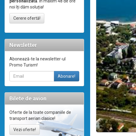
personalizată
. În maxim 48 de ore
noi îți dăm soluția!
Cerere ofertă!
Newsletter
Abonează-te la newsletter-ul
Promo Turism!
Bilete de avion
Oferte de la toate companiile de
transport aerian clasice!
Vezi oferte!