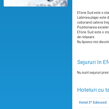
Eforie Sud este o sta
Latimea plajei este d
coborand cateva tre
Pozitionarea excelent
Eforie Sud este o sta
de relaxare.
Nu lipsesc nici discot
Sejururi în E
Nu sunt sejururi prest
Hoteluri cu t
Hotel 3* Edmond