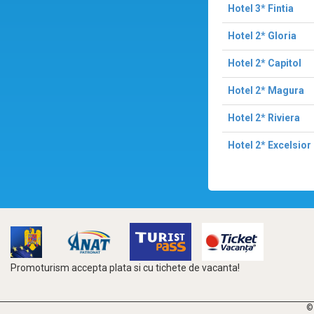
Hotel 3* Fintia
Hotel 2* Gloria
Hotel 2* Capitol
Hotel 2* Magura
Hotel 2* Riviera
Hotel 2* Excelsior
Promoturism accepta plata si cu tichete de vacanta!
©