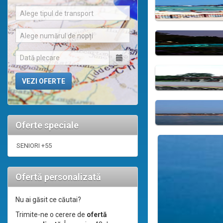
Alege tipul de transport
Alege numărul de nopți
Oferte speciale
SENIORI +55
Ofertă personalizată
Nu ai găsit ce căutai?
Trimite-ne o cerere de
ofertă