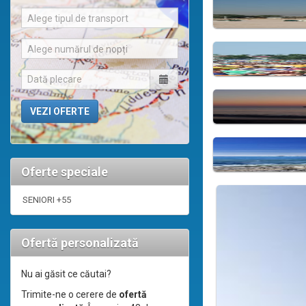
Alege tipul de transport
Alege numărul de nopți
Oferte speciale
SENIORI +55
Ofertă personalizată
Nu ai găsit ce căutai?
Trimite-ne o cerere de
ofertă