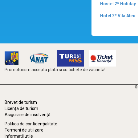
Hostel 2* Holiday
Hotel 2* Vila Alex
Promoturism accepta plata si cu tichete de vacanta!
©
Brevet de turism
Licența de turism
Asigurare de insolvență
Politica de confidențialitate
Termeni de utilizare
Informații utile