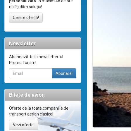
personalizată
. În maxim 48 de ore
noi îți dăm soluția!
Cerere ofertă!
Newsletter
Abonează-te la newsletter-ul
Promo Turism!
Bilete de avion
Oferte de la toate companiile de
transport aerian clasice!
Vezi oferte!