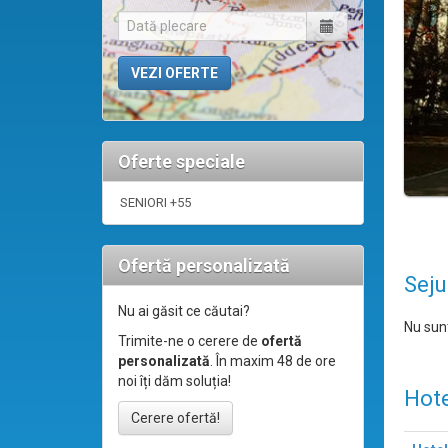
Oferte speciale
SENIORI +55
Ofertă personalizată
Seju
Nu ai găsit ce căutai?
Nu sunt
Trimite-ne o cerere de
ofertă
personalizată
. În maxim 48 de ore
noi îți dăm soluția!
Hote
Cerere ofertă!