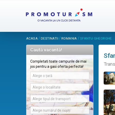
/
/
/
ACASA
DESTINATII
ROMANIA
SFANTU GHEORGHE
Caută vacantă!
Sfa
Completati toate campurile de mai
Trans
jos pentru a gasi oferta perfecta!
Alege o țară
Alege o localitate
Alege tipul de transport
Alege numărul de nopți