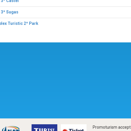
 3* Castel
 3* Sugas
ex Turistic 2* Park
Promoturism accepta