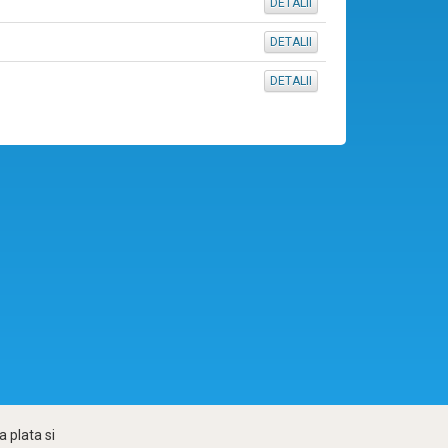
DETALII
DETALII
DETALII
 plata si