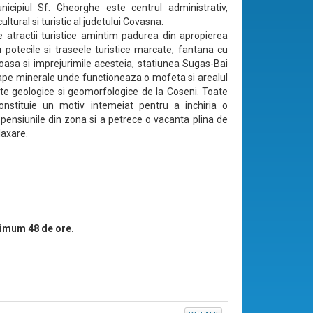
icipiul Sf. Gheorghe este centrul administrativ,
cultural si turistic al judetului Covasna.
te atractii turistice amintim padurea din apropierea
u potecile si traseele turistice marcate, fantana cu
oasa si imprejurimile acesteia, statiunea Sugas-Bai
ape minerale unde functioneaza o mofeta si arealul
e geologice si geomorfologice de la Coseni. Toate
onstituie un motiv intemeiat pentru a inchiria o
pensiunile din zona si a petrece o vacanta plina de
elaxare.
imum 48 de ore.