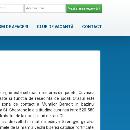
Vezi starea rezervării
SM DE AFACERI
CLUB DE VACANTĂ
CONTACT
orghe este cel mai mare oras din judetul Covasna
neste si functia de resedinta de judet. Orasul este
 zona de contact a Muntilor Baraolt in bazinul
r Sf. Gheorghe la o altitudine cuprinsa intre 520-580
trabatut de la nord la sud de raul Olt.
a s-a dezvoltat din satul medieval Szentgyorgyfalva
ele de la hramul vechii biserici catolice fortificate.