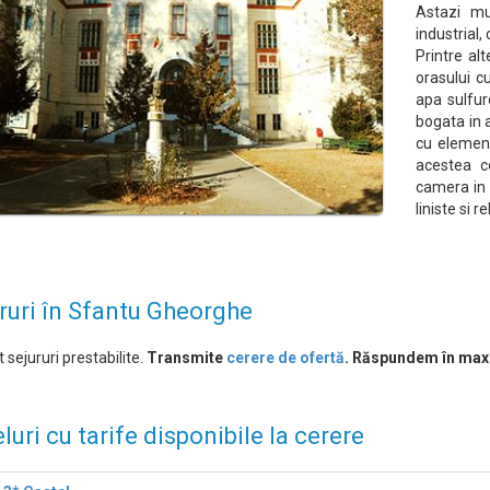
Astazi mun
industrial, 
Printre al
orasului c
apa sulfur
bogata in 
cu element
acestea c
camera in 
liniste si r
ruri în Sfantu Gheorghe
 sejururi prestabilite.
Transmite
cerere de ofertă
. Răspundem în max
luri cu tarife disponibile la cerere