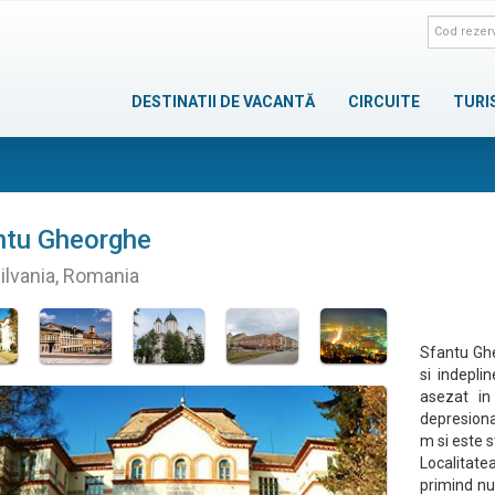
DESTINATII DE VACANTĂ
CIRCUITE
TURI
ntu Gheorghe
ilvania, Romania
Sfantu Ghe
si indepli
asezat in
depresiona
m si este s
Localitate
primind num