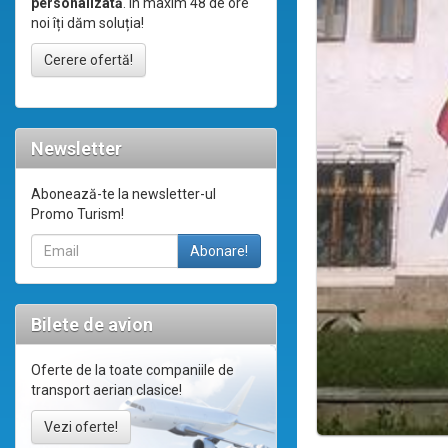
personalizată
. În maxim 48 de ore
noi îți dăm soluția!
Cerere ofertă!
Newsletter
Abonează-te la newsletter-ul
Promo Turism!
Bilete de avion
Oferte de la toate companiile de
transport aerian clasice!
Vezi oferte!