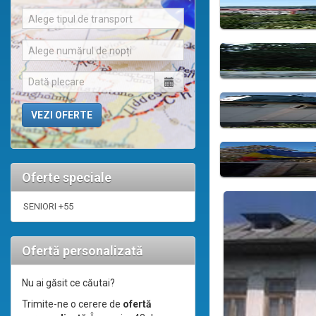
Alege tipul de transport
Alege numărul de nopți
Oferte speciale
SENIORI +55
Ofertă personalizată
Nu ai găsit ce căutai?
Trimite-ne o cerere de
ofertă