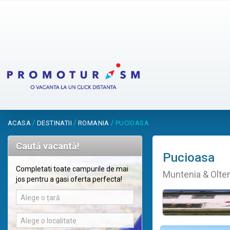
/
/
/
ACASA
DESTINATII
ROMANIA
PUCIOASA
Caută vacantă!
Pucioasa
Completati toate campurile de mai
Muntenia & Olte
jos pentru a gasi oferta perfecta!
Alege o țară
Alege o localitate