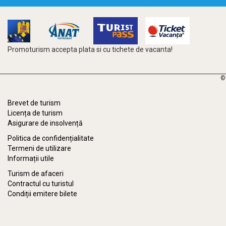
Promoturism accepta plata si cu tichete de vacanta!
©
Brevet de turism
Licența de turism
Asigurare de insolvență
Politica de confidențialitate
Termeni de utilizare
Informații utile
Turism de afaceri
Contractul cu turistul
Condiții emitere bilete