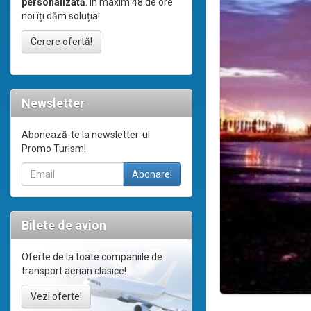
personalizată
. În maxim 48 de ore
noi îți dăm soluția!
Cerere ofertă!
Newsletter
Abonează-te la newsletter-ul
Promo Turism!
Bilete de avion
Oferte de la toate companiile de
transport aerian clasice!
Vezi oferte!