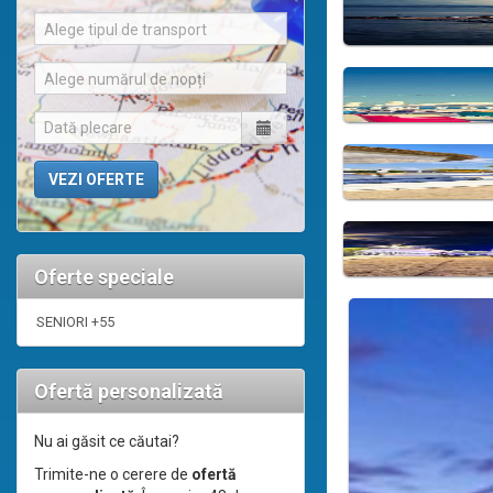
Alege tipul de transport
Alege numărul de nopți
Oferte speciale
SENIORI +55
Ofertă personalizată
Nu ai găsit ce căutai?
Trimite-ne o cerere de
ofertă