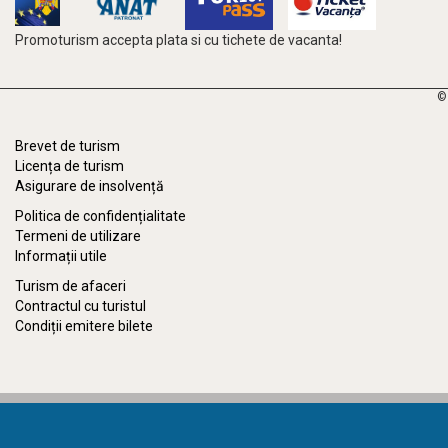
Promoturism accepta plata si cu tichete de vacanta!
©
Brevet de turism
Licența de turism
Asigurare de insolvență
Politica de confidențialitate
Termeni de utilizare
Informații utile
Turism de afaceri
Contractul cu turistul
Condiții emitere bilete