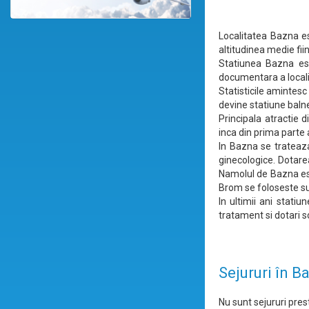
Localitatea Bazna es
altitudinea medie fii
Statiunea Bazna es
documentara a localit
Statisticile amintes
devine statiune baln
Principala atractie d
inca din prima parte a
In Bazna se trateaza
ginecologice. Dotare
Namolul de Bazna est
Brom se foloseste su
In ultimii ani stati
tratament si dotari s
Sejururi în B
Nu sunt sejururi prest