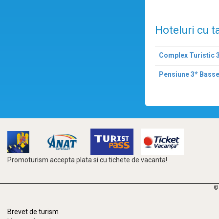
Hoteluri cu t
Complex Turistic 
Pensiune 3* Bass
Promoturism accepta plata si cu tichete de vacanta!
©
Brevet de turism