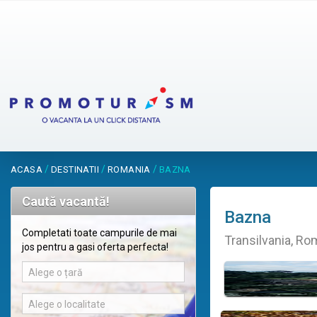
/
/
/
ACASA
DESTINATII
ROMANIA
BAZNA
Caută vacantă!
Bazna
Completati toate campurile de mai
Transilvania, Ro
jos pentru a gasi oferta perfecta!
Alege o țară
Alege o localitate