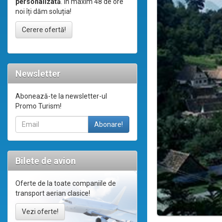
personalizată
. În maxim 48 de ore
noi îți dăm soluția!
Cerere ofertă!
Newsletter
Abonează-te la newsletter-ul
Promo Turism!
Bilete de avion
Oferte de la toate companiile de
transport aerian clasice!
Vezi oferte!