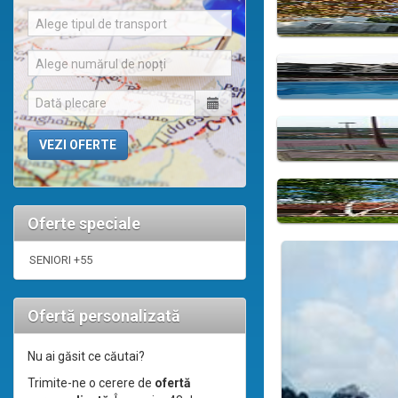
Alege tipul de transport
Alege numărul de nopți
Oferte speciale
SENIORI +55
Ofertă personalizată
Nu ai găsit ce căutai?
Trimite-ne o cerere de
ofertă