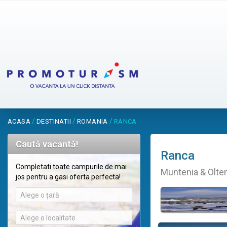
/
/
/
ACASA
DESTINATII
ROMANIA
RANCA
Caută vacantă!
Ranca
Completati toate campurile de mai
Muntenia & Olte
jos pentru a gasi oferta perfecta!
Alege o țară
Alege o localitate