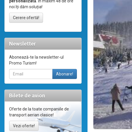
personalizată
. În maxim 48 de ore
noi îți dăm soluția!
Cerere ofertă!
Newsletter
Abonează-te la newsletter-ul
Promo Turism!
Bilete de avion
Oferte de la toate companiile de
transport aerian clasice!
Vezi oferte!