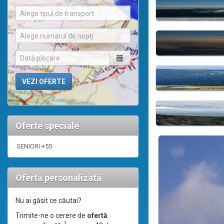
Alege tipul de transport
Alege numărul de nopți
Oferte speciale
SENIORI +55
Ofertă personalizată
Nu ai găsit ce căutai?
Trimite-ne o cerere de
ofertă