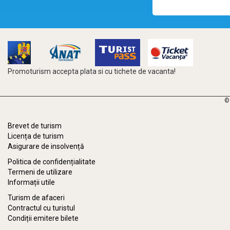
Promoturism accepta plata si cu tichete de vacanta!
©
Brevet de turism
Licența de turism
Asigurare de insolvență
Politica de confidențialitate
Termeni de utilizare
Informații utile
Turism de afaceri
Contractul cu turistul
Condiții emitere bilete