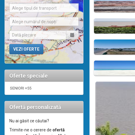
Alege tipul de transport
Alege numărul de nopți
Oferte speciale
SENIORI +55
Ofertă personalizată
Nu ai găsit ce căutai?
Trimite-ne o cerere de
ofertă