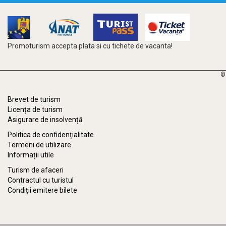
Promoturism accepta plata si cu tichete de vacanta!
©
Brevet de turism
Licența de turism
Asigurare de insolvență
Politica de confidențialitate
Termeni de utilizare
Informații utile
Turism de afaceri
Contractul cu turistul
Condiții emitere bilete