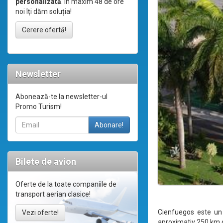
personalizată
. În maxim 48 de ore
noi îți dăm soluția!
Cerere ofertă!
Newsletter
Abonează-te la newsletter-ul
Promo Turism!
Bilete de avion
Oferte de la toate companiile de
transport aerian clasice!
Cienfuegos este un 
Vezi oferte!
aproximativ 250 km de