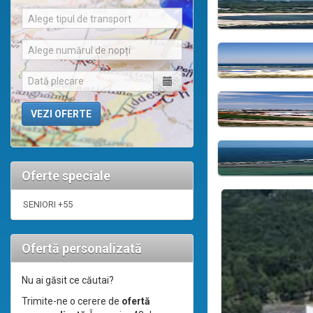
Alege tipul de transport
Alege numărul de nopți
Oferte speciale
SENIORI +55
Ofertă personalizată
Nu ai găsit ce căutai?
Trimite-ne o cerere de
ofertă