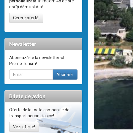
personalizată
. În maxim 48 de ore
noi îți dăm soluția!
Cerere ofertă!
Newsletter
Abonează-te la newsletter-ul
Promo Turism!
Bilete de avion
Oferte de la toate companiile de
transport aerian clasice!
Vezi oferte!