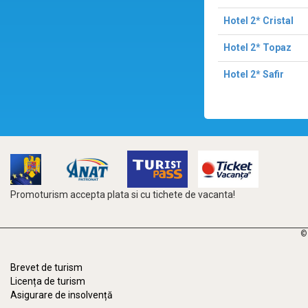
Hotel 2* Cristal
Hotel 2* Topaz
Hotel 2* Safir
Promoturism accepta plata si cu tichete de vacanta!
©
Brevet de turism
Licența de turism
Asigurare de insolvență