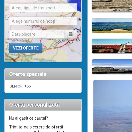
Alege tipul de transport
Alege numărul de nopți
Oferte speciale
SENIORI +55
Ofertă personalizată
Nu ai găsit ce căutai?
Trimite-ne o cerere de
ofertă