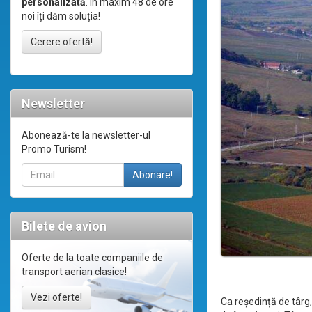
personalizată
. În maxim 48 de ore
noi îți dăm soluția!
Cerere ofertă!
Newsletter
Abonează-te la newsletter-ul
Promo Turism!
Bilete de avion
Oferte de la toate companiile de
transport aerian clasice!
Vezi oferte!
Ca reședință de târg,