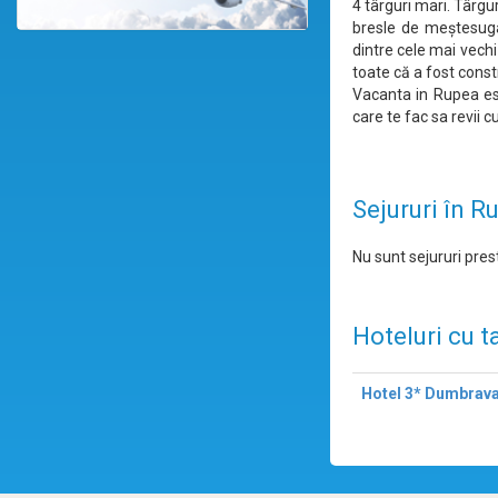
4 târguri mari. Târgu
bresle de meștesugar
dintre cele mai vechi
toate că a fost const
Vacanta in Rupea est
care te fac sa revii c
Sejururi în R
Nu sunt sejururi prest
Hoteluri cu t
Hotel 3* Dumbrav