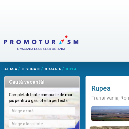
/
/
/
ACASA
DESTINATII
ROMANIA
RUPEA
Caută vacantă!
Rupea
Completati toate campurile de mai
Transilvania, Ro
jos pentru a gasi oferta perfecta!
Alege o țară
Alege o localitate