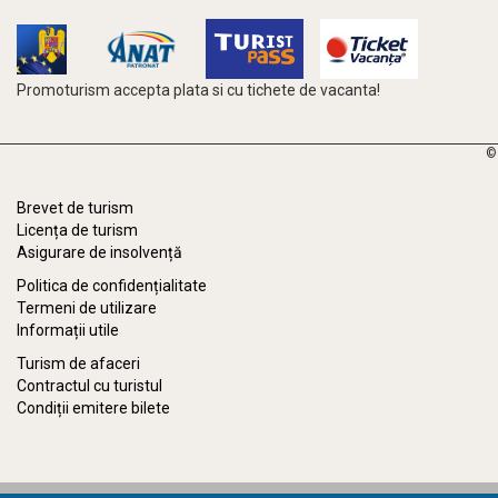
Promoturism accepta plata si cu tichete de vacanta!
©
Brevet de turism
Licența de turism
Asigurare de insolvență
Politica de confidențialitate
Termeni de utilizare
Informații utile
Turism de afaceri
Contractul cu turistul
Condiții emitere bilete