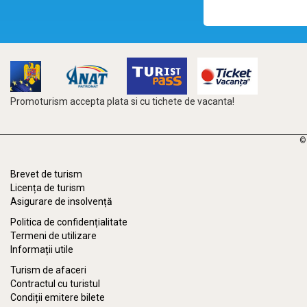
Promoturism accepta plata si cu tichete de vacanta!
©
Brevet de turism
Licența de turism
Asigurare de insolvență
Politica de confidențialitate
Termeni de utilizare
Informații utile
Turism de afaceri
Contractul cu turistul
Condiții emitere bilete