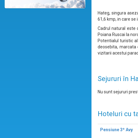
Hateg, singura aseza
61,6 kmp, in care se i
Cadrul natural este 
Poiana Ruscai la nord
Potentialul turistic
deosebita, marcata de
vizitarii acestui para
Sejururi în H
Nu sunt sejururi prest
Hoteluri cu t
Pensiune 3* Avy