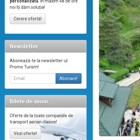
personalizată
. În maxim 48 de ore
noi îți dăm soluția!
Cerere ofertă!
Newsletter
Abonează-te la newsletter-ul
Promo Turism!
Bilete de avion
Oferte de la toate companiile de
transport aerian clasice!
Vezi oferte!