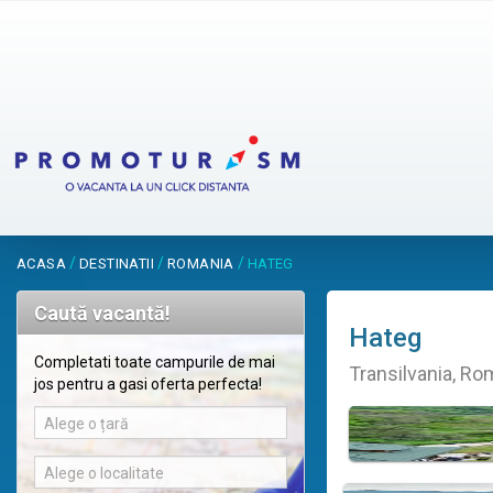
/
/
/
ACASA
DESTINATII
ROMANIA
HATEG
Caută vacantă!
Hateg
Completati toate campurile de mai
Transilvania, Ro
jos pentru a gasi oferta perfecta!
Alege o țară
Alege o localitate