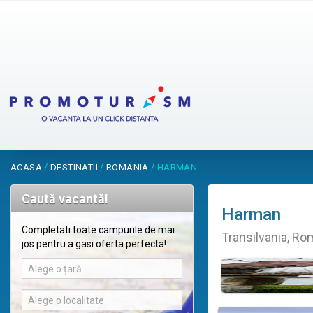
/
/
/
ACASA
DESTINATII
ROMANIA
HARMAN
Caută vacantă!
Harman
Completati toate campurile de mai
Transilvania, Ro
jos pentru a gasi oferta perfecta!
Alege o țară
Alege o localitate