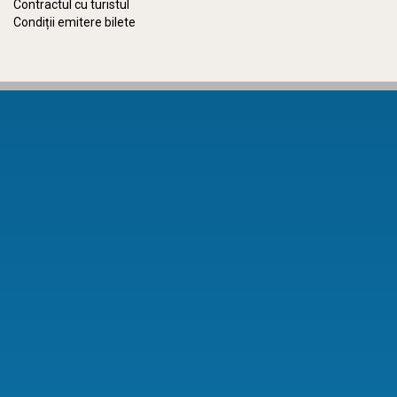
Contractul cu turistul
Condiții emitere bilete