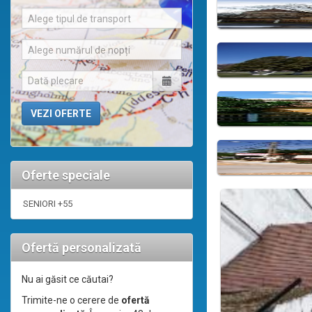
Alege tipul de transport
Alege numărul de nopți
Oferte speciale
SENIORI +55
Ofertă personalizată
Nu ai găsit ce căutai?
Trimite-ne o cerere de
ofertă