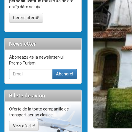
personalizată
. În maxim 48 de ore
noi îți dăm soluția!
Cerere ofertă!
Newsletter
Abonează-te la newsletter-ul
Promo Turism!
Bilete de avion
Oferte de la toate companiile de
transport aerian clasice!
Vezi oferte!