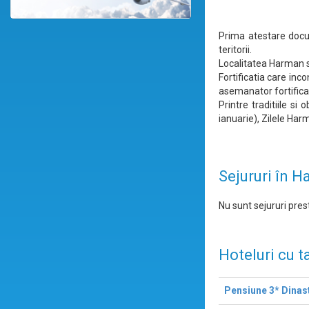
Prima atestare docu
teritorii.
Localitatea Harman se
Fortificatia care inc
asemanator fortificat
Printre traditiile s
ianuarie), Zilele Har
Sejururi în 
Nu sunt sejururi prest
Hoteluri cu t
Pensiune 3* Dinas