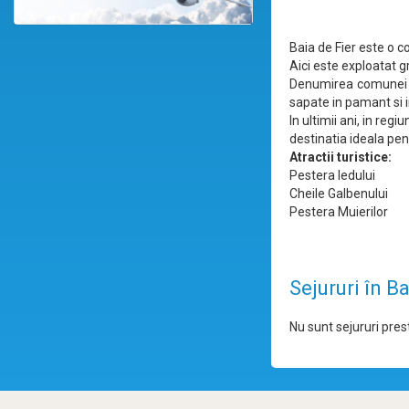
Baia de Fier este o c
Aici este exploatat gr
Denumirea comunei pro
sapate in pamant si i
In ultimii ani, in r
destinatia ideala pent
Atractii turistice:
Pestera Iedului
Cheile Galbenului
Pestera Muierilor
Sejururi în Ba
Nu sunt sejururi prest