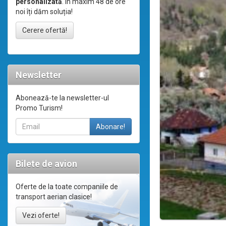
personalizată
. În maxim 48 de ore
noi îți dăm soluția!
Cerere ofertă!
Newsletter
Abonează-te la newsletter-ul
Promo Turism!
Bilete de avion
Oferte de la toate companiile de
transport aerian clasice!
Vezi oferte!