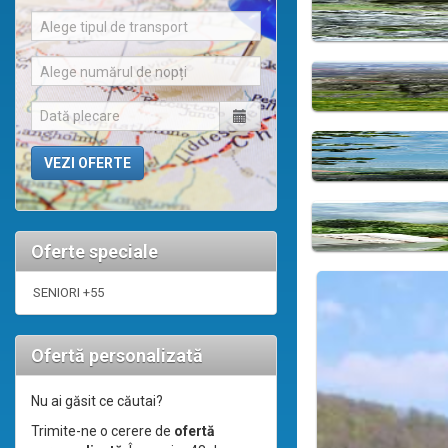
Alege tipul de transport
Alege numărul de nopți
Oferte speciale
SENIORI +55
Ofertă personalizată
Nu ai găsit ce căutai?
Trimite-ne o cerere de
ofertă