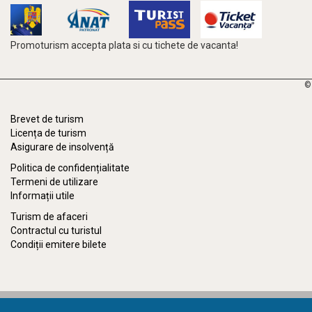
Promoturism accepta plata si cu tichete de vacanta!
©
Brevet de turism
Licența de turism
Asigurare de insolvență
Politica de confidențialitate
Termeni de utilizare
Informații utile
Turism de afaceri
Contractul cu turistul
Condiții emitere bilete