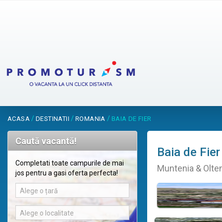
/
/
/
ACASA
DESTINATII
ROMANIA
BAIA DE FIER
Caută vacantă!
Baia de Fier
Completati toate campurile de mai
Muntenia & Olte
jos pentru a gasi oferta perfecta!
Alege o țară
Alege o localitate