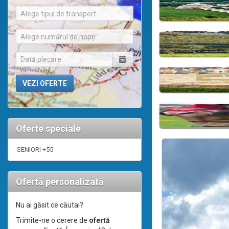
Alege tipul de transport
Alege numărul de nopți
Oferte speciale
SENIORI +55
Ofertă personalizată
Nu ai găsit ce căutai?
Trimite-ne o cerere de
ofertă