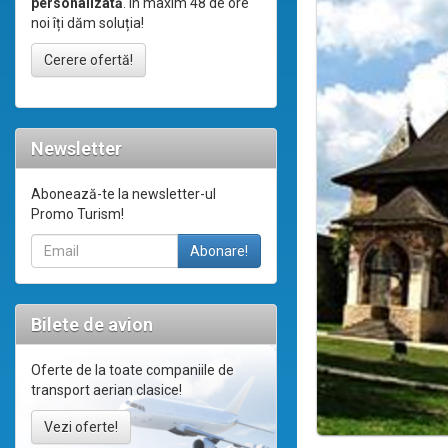
personalizată
. În maxim 48 de ore
noi îți dăm soluția!
Cerere ofertă!
Newsletter
Abonează-te la newsletter-ul
Promo Turism!
Bilete de avion
Oferte de la toate companiile de
transport aerian clasice!
Vezi oferte!