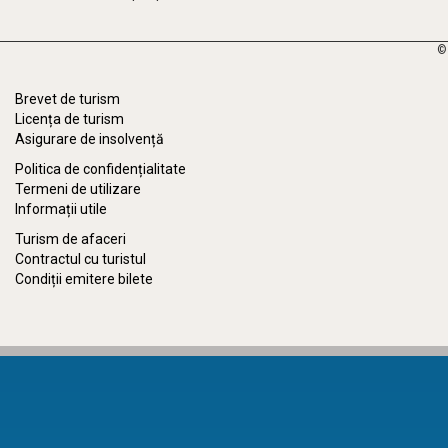
©
Brevet de turism
Licența de turism
Asigurare de insolvență
Politica de confidențialitate
Termeni de utilizare
Informații utile
Turism de afaceri
Contractul cu turistul
Condiții emitere bilete