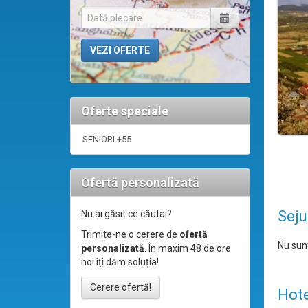
Oferte speciale
SENIORI +55
Ofertă personalizată
Seju
Nu ai găsit ce căutai?
Trimite-ne o cerere de
ofertă
Nu sunt
personalizată
. În maxim 48 de ore
noi îți dăm soluția!
Cerere ofertă!
Hote