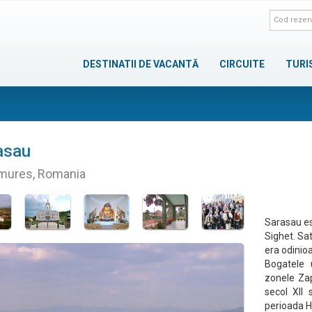
DESTINATII DE VACANTĂ
CIRCUITE
TURI
asau
mures, Romania
Sarasau es
Sighet. Sat
era odinioa
Bogatele 
zonele Zap
secol XII 
perioada H