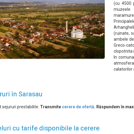
(cu 4500 p
muzeele d
maramure
Principale
Arhangheli
(ruinate, 
ambele de 
Greco-cato
clopotnita
In comuna 
atmosfera
calatorilor
ruri în Sarasau
 sejururi prestabilite.
Transmite
cerere de ofertă
. Răspundem în max
luri cu tarife disponibile la cerere