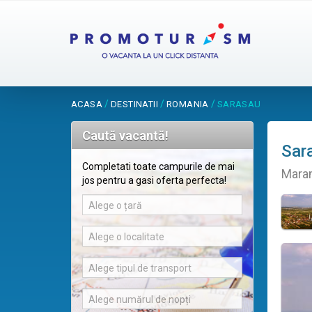
/
/
/
ACASA
DESTINATII
ROMANIA
SARASAU
Caută vacantă!
Sar
Completati toate campurile de mai
Mara
jos pentru a gasi oferta perfecta!
Alege o țară
Alege o localitate
Alege tipul de transport
Alege numărul de nopți