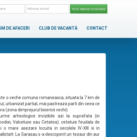
Vezi starea rezervării
SM DE AFACERI
CLUB DE VACANTĂ
CONTACT
te o veche comuna romaneasca, situata la 7 km de
ul, urbanizat partial, mai pastreaza parti din ceea ce
ra (zona dimprejurul bisericii vechi).
urme arheologice invizibile azi la suprafata (in
odiei, Valceluse sau Cetatea): cetatuie feudala de
si o mare asezare locuita in secolele IV-XIII si in
allstatt. La Sarasau s-a descoperit un tezaur din aur