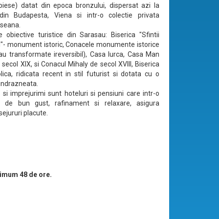
iese) datat din epoca bronzului, dispersat azi la
in Budapesta, Viena si intr-o colectie privata
seana.
le obiective turistice din Sarasau: Biserica "Sfintii
"- monument istoric, Conacele monumente istorice
sau transformate ireversibil), Casa Iurca, Casa Man
secol XIX, si Conacul Mihaly de secol XVIII, Biserica
lica, ridicata recent in stil futurist si dotata cu o
 indrazneata.
si imprejurimi sunt hoteluri si pensiuni care intr-o
 de bun gust, rafinament si relaxare, asigura
 sejururi placute.
imum 48 de ore.