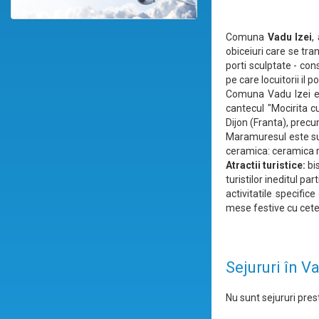
Comuna
Vadu Izei
,
obiceiuri care se tr
porti sculptate - con
pe care locuitorii il p
Comuna Vadu Izei es
cantecul "Mocirita cu
Dijon (Franta), precum
Maramuresul este sup
ceramica: ceramica 
Atractii turistice:
bis
turistilor ineditul part
activitatile specific
mese festive cu ceter
Sejururi în V
Nu sunt sejururi prest