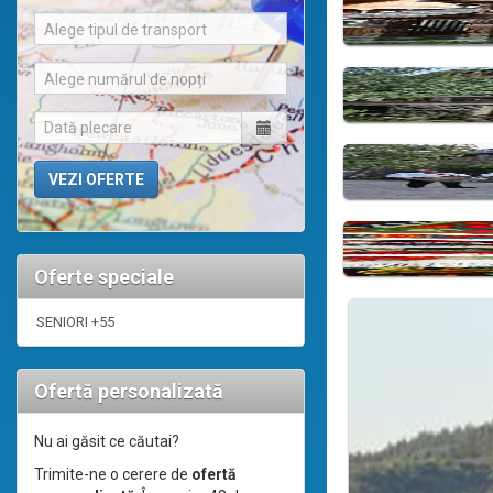
Alege tipul de transport
Alege numărul de nopți
Oferte speciale
SENIORI +55
Ofertă personalizată
Nu ai găsit ce căutai?
Trimite-ne o cerere de
ofertă