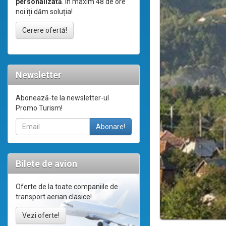
personalizată
. În maxim 48 de ore
noi îți dăm soluția!
Cerere ofertă!
Newsletter
Abonează-te la newsletter-ul
Promo Turism!
Bilete de avion
Oferte de la toate companiile de
transport aerian clasice!
Vezi oferte!