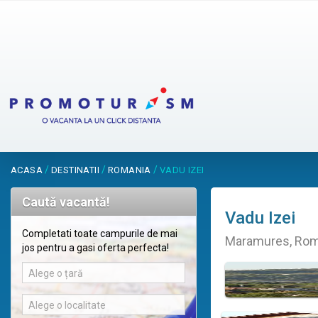
/
/
/
ACASA
DESTINATII
ROMANIA
VADU IZEI
Caută vacantă!
Vadu Izei
Completati toate campurile de mai
Maramures, Rom
jos pentru a gasi oferta perfecta!
Alege o țară
Alege o localitate