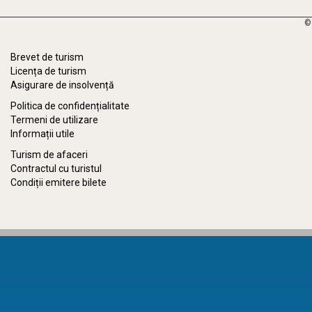
©
Brevet de turism
Licența de turism
Asigurare de insolvență
Politica de confidențialitate
Termeni de utilizare
Informații utile
Turism de afaceri
Contractul cu turistul
Condiții emitere bilete