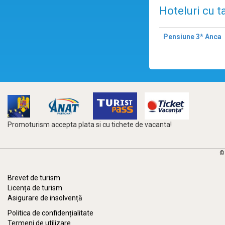
Hoteluri cu t
Pensiune 3* Anca
Promoturism accepta plata si cu tichete de vacanta!
©
Brevet de turism
Licența de turism
Asigurare de insolvență
Politica de confidențialitate
Termeni de utilizare