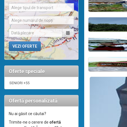
Alege tipul de transport
Alege numărul de nopți
Oferte speciale
SENIORI +55
Ofertă personalizată
Nu ai găsit ce căutai?
Trimite-ne o cerere de
ofertă