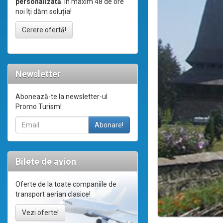
personalizată
. În maxim 48 de ore
noi îți dăm soluția!
Cerere ofertă!
Newsletter
Abonează-te la newsletter-ul
Promo Turism!
Bilete de avion
Oferte de la toate companiile de
transport aerian clasice!
Vezi oferte!