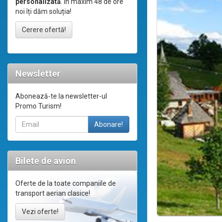
personalizată
. În maxim 48 de ore
noi îți dăm soluția!
Cerere ofertă!
Newsletter
Abonează-te la newsletter-ul
Promo Turism!
Bilete de avion
Oferte de la toate companiile de
transport aerian clasice!
Vezi oferte!