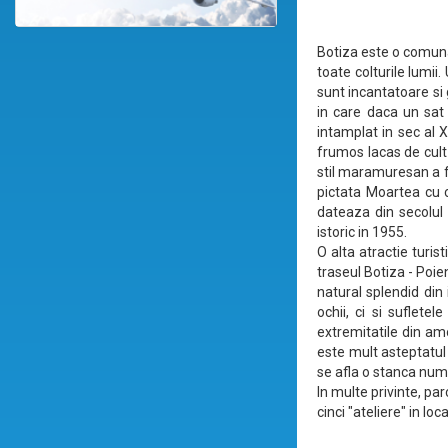
Botiza este o comuna 
toate colturile lumii
sunt incantatoare si 
in care daca un sat 
intamplat in sec al 
frumos lacas de cult 
stil maramuresan a fo
pictata Moartea cu c
dateaza din secolul 
istoric in 1955.
O alta atractie turi
traseul Botiza - Poie
natural splendid din 
ochii, ci si suflete
extremitatile din amo
este mult asteptatul
se afla o stanca numi
In multe privinte, par
cinci "ateliere" in loca