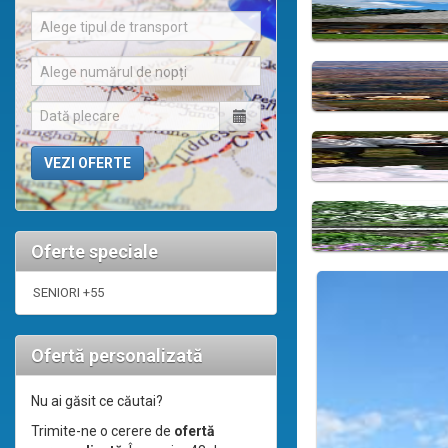
Alege tipul de transport
Alege numărul de nopți
Oferte speciale
SENIORI +55
Ofertă personalizată
Nu ai găsit ce căutai?
Trimite-ne o cerere de
ofertă