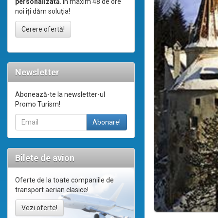
personalizată
. În maxim 48 de ore
noi îți dăm soluția!
Cerere ofertă!
Newsletter
Abonează-te la newsletter-ul
Promo Turism!
Bilete de avion
Oferte de la toate companiile de
transport aerian clasice!
Vezi oferte!