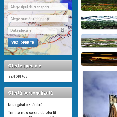
Alege tipul de transport
Alege numărul de nopți
Oferte speciale
SENIORI +55
Ofertă personalizată
Nu ai găsit ce căutai?
Trimite-ne o cerere de
ofertă