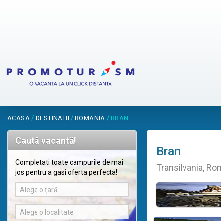
/
/
/
ACASA
DESTINATII
ROMANIA
BRAN
Caută vacantă!
Bran
Completati toate campurile de mai
Transilvania, Ro
jos pentru a gasi oferta perfecta!
Alege o țară
Alege o localitate