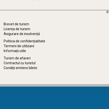
©
Brevet de turism
Licența de turism
Asigurare de insolvență
Politica de confidențialitate
Termeni de utilizare
Informații utile
Turism de afaceri
Contractul cu turistul
Condiții emitere bilete