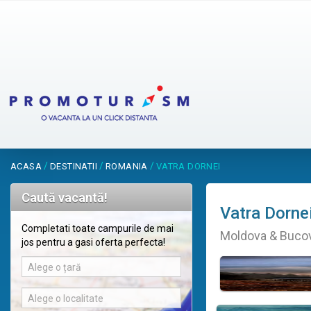
/
/
/
ACASA
DESTINATII
ROMANIA
VATRA DORNEI
Caută vacantă!
Vatra Dorne
Completati toate campurile de mai
Moldova & Bucov
jos pentru a gasi oferta perfecta!
Alege o țară
Alege o localitate