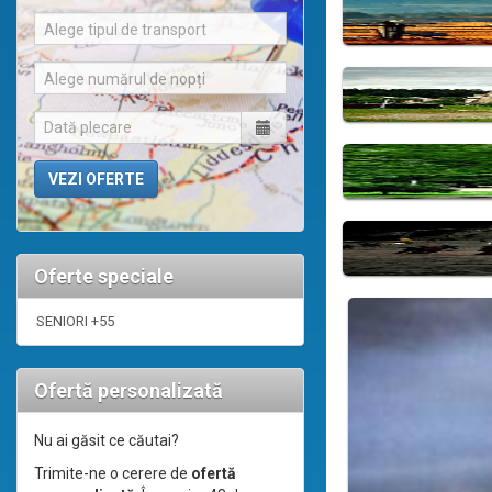
Alege tipul de transport
Alege numărul de nopți
Oferte speciale
SENIORI +55
Ofertă personalizată
Nu ai găsit ce căutai?
Trimite-ne o cerere de
ofertă