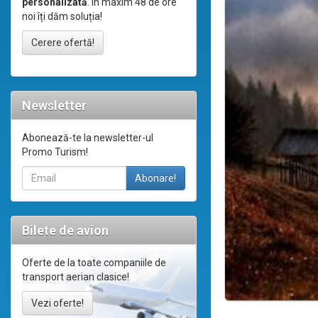
personalizată
. În maxim 48 de ore
noi îți dăm soluția!
Cerere ofertă!
Newsletter
Abonează-te la newsletter-ul
Promo Turism!
Bilete de avion
Oferte de la toate companiile de
transport aerian clasice!
Vezi oferte!