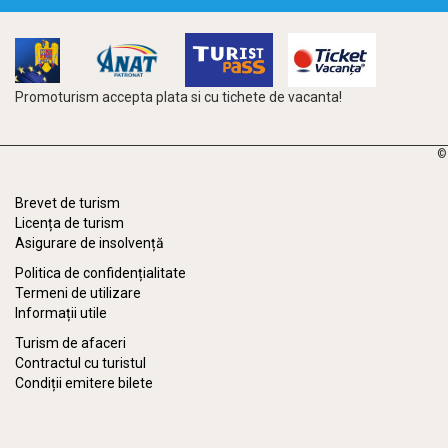
Promoturism accepta plata si cu tichete de vacanta!
©
Brevet de turism
Licența de turism
Asigurare de insolvență
Politica de confidențialitate
Termeni de utilizare
Informații utile
Turism de afaceri
Contractul cu turistul
Condiții emitere bilete