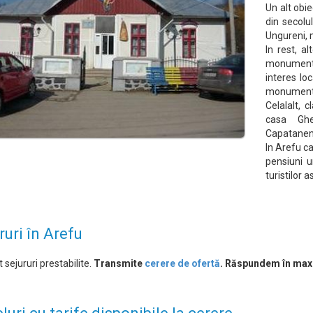
Un alt obie
din secolul
Ungureni,
In rest, a
monumente
interes lo
monumentu
Celalalt, 
casa Ghe
Capataneni
In Arefu c
pensiuni u
turistilor 
ruri în Arefu
 sejururi prestabilite.
Transmite
cerere de ofertă
. Răspundem în max