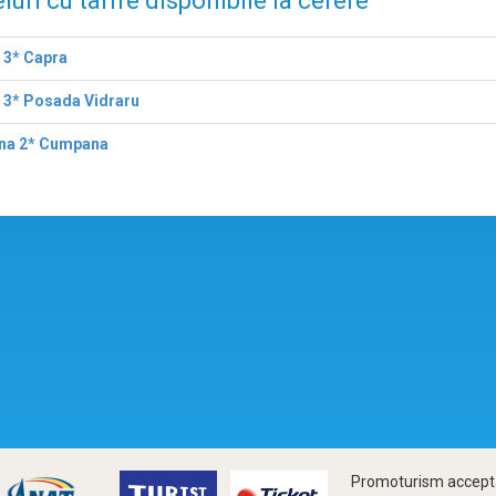
luri cu tarife disponibile la cerere
 3* Capra
 3* Posada Vidraru
na 2* Cumpana
Promoturism accepta