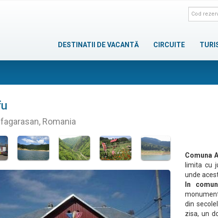
DESTINATII DE VACANTĂ
CIRCUITE
TURI
fu
fagarasan, Romania
Comuna A
limita cu 
unde acest
In comun
monument i
din secolel
zisa, un d