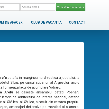
Vezi starea rezervării
SM DE AFACERI
CLUB DE VACANTĂ
CONTACT
refu
se afla in marginea nord-vestica a judetului, la
judetul Sibiu, pe cursul superior al Argesului, acolo
a formeaza lacul de acumulare Vidraru.
a Arefu
se gaseste ansamblul cetatii Poenari,
storic de arhitectura de interes national, datand
e al XIV-lea–al XV-lea, alcatuit din cetatea propriu-
onjon, amenajari defensive pe monticol si o anexa.