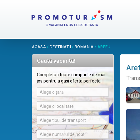
/
/
/
ACASA
DESTINATII
ROMANIA
AREFU
Caută vacantă!
Are
Completati toate campurile de mai
Trans
jos pentru a gasi oferta perfecta!
Alege o țară
Alege o localitate
Alege tipul de transport
Alege numărul de nopți