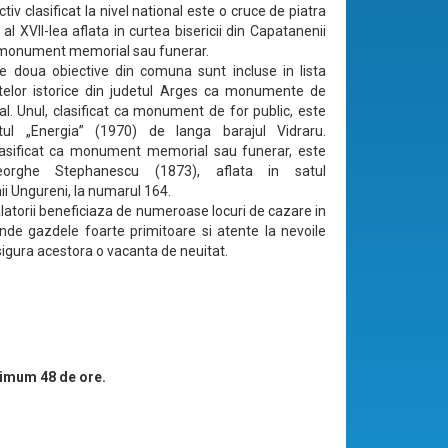
ctiv clasificat la nivel national este o cruce de piatra
 al XVII-lea aflata in curtea bisericii din Capatanenii
 monument memorial sau funerar.
lte doua obiective din comuna sunt incluse in lista
lor istorice din judetul Arges ca monumente de
cal. Unul, clasificat ca monument de for public, este
l „Energia” (1970) de langa barajul Vidraru.
clasificat ca monument memorial sau funerar, este
orghe Stephanescu (1873), aflata in satul
i Ungureni, la numarul 164.
alatorii beneficiaza de numeroase locuri de cazare in
nde gazdele foarte primitoare si atente la nevoile
asigura acestora o vacanta de neuitat.
imum 48 de ore.