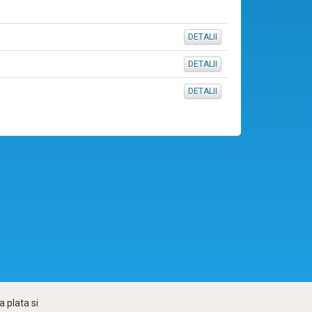
DETALII
DETALII
DETALII
 plata si