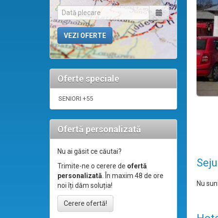
Oferte speciale
SENIORI +55
Ofertă personalizată
Nu ai găsit ce căutai?
Seju
Trimite-ne o cerere de
ofertă
personalizată
. În maxim 48 de ore
Nu sunt
noi îți dăm soluția!
Cerere ofertă!