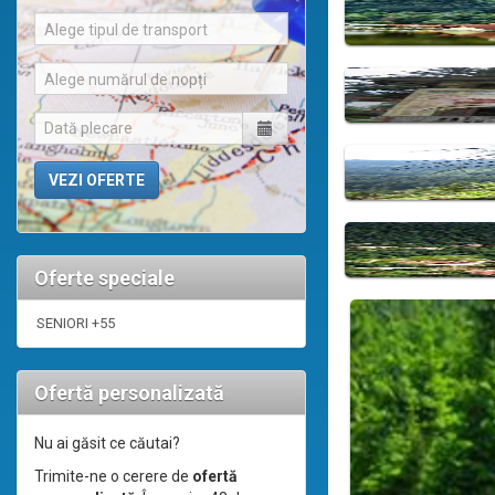
Alege tipul de transport
Alege numărul de nopți
Oferte speciale
SENIORI +55
Ofertă personalizată
Nu ai găsit ce căutai?
Trimite-ne o cerere de
ofertă