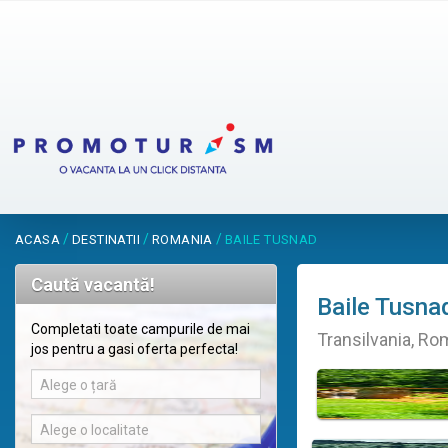
/
/
/
ACASA
DESTINATII
ROMANIA
BAILE TUSNAD
Caută vacantă!
Baile Tusna
Completati toate campurile de mai
Transilvania, Ro
jos pentru a gasi oferta perfecta!
Alege o țară
Alege o localitate