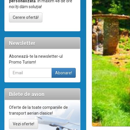
personalizată
. În maxim 48 de ore
noi îți dăm soluția!
Cerere ofertă!
Newsletter
Abonează-te la newsletter-ul
Promo Turism!
Bilete de avion
Oferte de la toate companiile de
transport aerian clasice!
Vezi oferte!