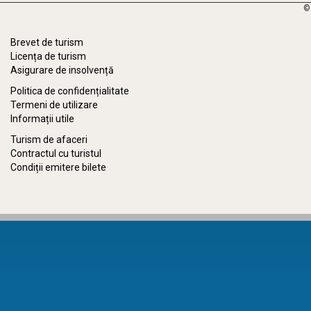
©
Brevet de turism
Licența de turism
Asigurare de insolvență
Politica de confidențialitate
Termeni de utilizare
Informații utile
Turism de afaceri
Contractul cu turistul
Condiții emitere bilete