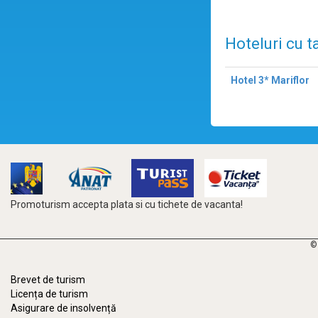
Hoteluri cu t
Hotel 3* Mariflor
Promoturism accepta plata si cu tichete de vacanta!
©
Brevet de turism
Licența de turism
Asigurare de insolvență