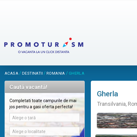
/
/
/
ACASA
DESTINATII
ROMANIA
GHERLA
Caută vacantă!
Gherla
Completati toate campurile de mai
Transilvania, Ro
jos pentru a gasi oferta perfecta!
Alege o țară
Alege o localitate