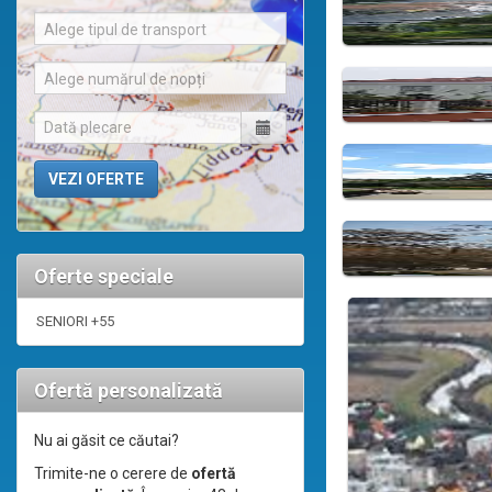
Alege tipul de transport
Alege numărul de nopți
Oferte speciale
SENIORI +55
Ofertă personalizată
Nu ai găsit ce căutai?
Trimite-ne o cerere de
ofertă