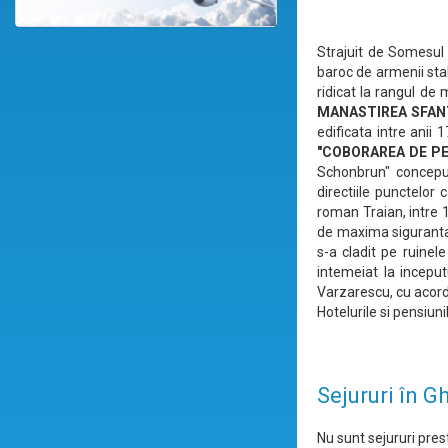
Strajuit de Somesul 
baroc de armenii stabi
ridicat la rangul de 
MANASTIREA SFAN
edificata intre anii
"COBORAREA DE P
Schonbrun" conceput 
directiile punctelor 
roman Traian, intre 
de maxima siguranta)
s-a cladit pe ruinel
intemeiat la inceput
Varzarescu, cu acordu
Hotelurile si pensiuni
Sejururi în G
Nu sunt sejururi prest