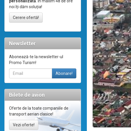
personalizată
. În maxim 48 de ore
noi îți dăm soluția!
Cerere ofertă!
Newsletter
Abonează-te la newsletter-ul
Promo Turism!
Bilete de avion
Oferte de la toate companiile de
transport aerian clasice!
Vezi oferte!