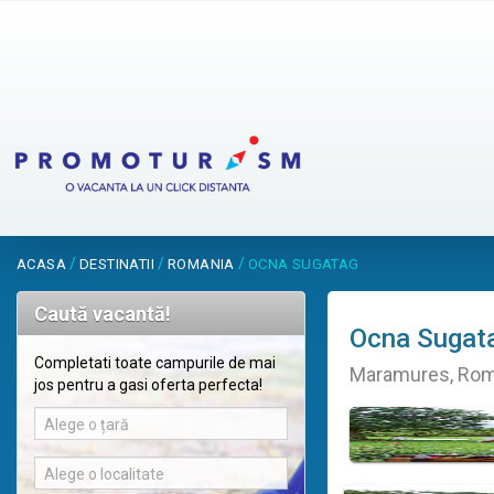
/
/
/
ACASA
DESTINATII
ROMANIA
OCNA SUGATAG
Caută vacantă!
Ocna Sugat
Completati toate campurile de mai
Maramures, Rom
jos pentru a gasi oferta perfecta!
Alege o țară
Alege o localitate