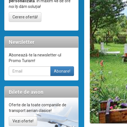
personalizată
. În maxim 48 de ore
noi îți dăm soluția!
Cerere ofertă!
Newsletter
Abonează-te la newsletter-ul
Promo Turism!
Bilete de avion
Oferte de la toate companiile de
transport aerian clasice!
Vezi oferte!