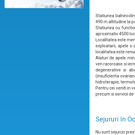
Statiunea balneoclim
490 m altitudine la p
Statiunea cu functi
aproximativ 4500 locu
Localitatea este men
exploatarii, apele s
localitatea este renu
Alaturi de apele min
veri racoroase si ie
degenerative si aba
(insuficienta ovaria
hidroterapie, termot
Pentru cei veniti in 
precum si servicii de
Sejururi în 
Nu sunt sejururi prest