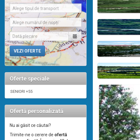
Alege tipul de transport
Alege numărul de nopți
Oferte speciale
SENIORI +55
Ofertă personalizată
Nu ai găsit ce căutai?
Trimite-ne o cerere de
ofertă