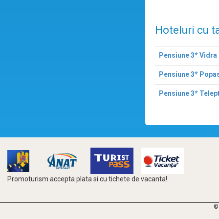
Hoteluri cu t
Pensiune 3* Vidra
Pensiune 3* Popas
Pensiune 3* Telep
Promoturism accepta plata si cu tichete de vacanta!
©