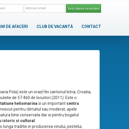
Vezi starea rezervării
SM DE AFACERI
CLUB DE VACANTĂ
CONTACT
aliana Pola) este un orasin cantonul Istria, Croatia,
ulatie de 57.460 de locuitori (2011). Este o
tatiune heliomarina
si un important
centru
unoscut pentru climatul sau moderat, apele
atura bine conservata dar si pentru bogatul
 istoric si cultural
.
o lunga traditie in producerea vinului, pestelui,