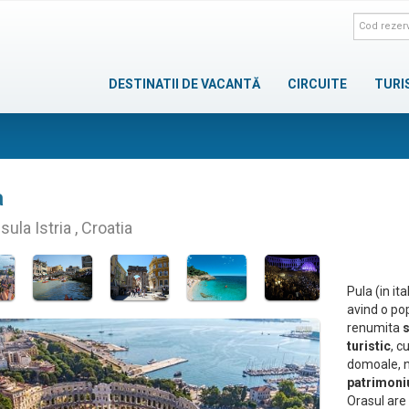
DESTINATII DE VACANTĂ
CIRCUITE
TURI
a
ula Istria , Croatia
Pula (in it
avind o pop
renumita
s
turistic
, c
domoale, n
patrimoniu
Orasul are 