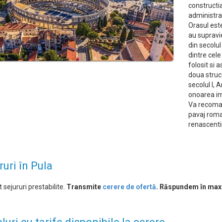
constructia
administrat
Orasul este
au supravi
din secolul
dintre cele
folosit si a
doua struct
secolul I, 
onoarea im
Va recoman
pavaj roma
renascenti
ruri în Pula
 sejururi prestabilite.
Transmite
cerere de ofertă
. Răspundem în max