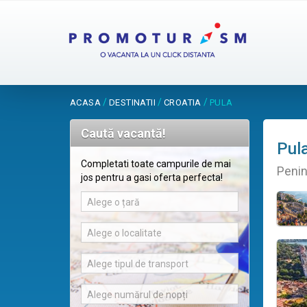
/
/
/
ACASA
DESTINATII
CROATIA
PULA
Caută vacantă!
Pul
Completati toate campurile de mai
Penins
jos pentru a gasi oferta perfecta!
Alege o țară
Alege o localitate
Alege tipul de transport
Alege numărul de nopți