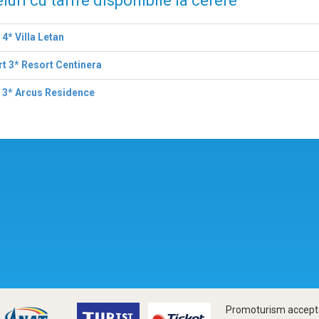
luri cu tarife disponibile la cerere
 4* Villa Letan
t 3* Resort Centinera
 3* Arcus Residence
Promoturism accepta