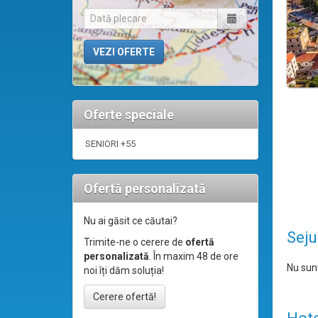
Oferte speciale
SENIORI +55
Ofertă personalizată
Nu ai găsit ce căutai?
Seju
Trimite-ne o cerere de
ofertă
personalizată
. În maxim 48 de ore
Nu sunt
noi îți dăm soluția!
Cerere ofertă!