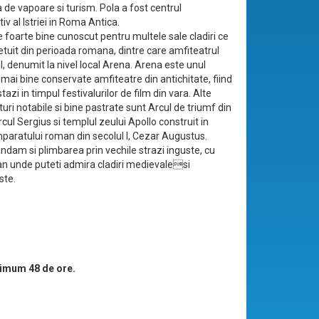
 de vapoare si turism. Pola a fost centrul
iv al Istriei in Roma Antica.
 foarte bine cunoscut pentru multele sale cladiri ce
etuit din perioada romana, dintre care amfiteatrul
 I, denumit la nivel local Arena. Arena este unul
 mai bine conservate amfiteatre din antichitate, fiind
stazi in timpul festivalurilor de film din vara. Alte
uri notabile si bine pastrate sunt Arcul de triumf din
Arcul Sergius si templul zeului Apollo construit in
paratului roman din secolul I, Cezar Augustus.
dam si plimbarea prin vechile strazi inguste, cu
n unde puteti admira cladiri medievalesi
ste.
imum 48 de ore.