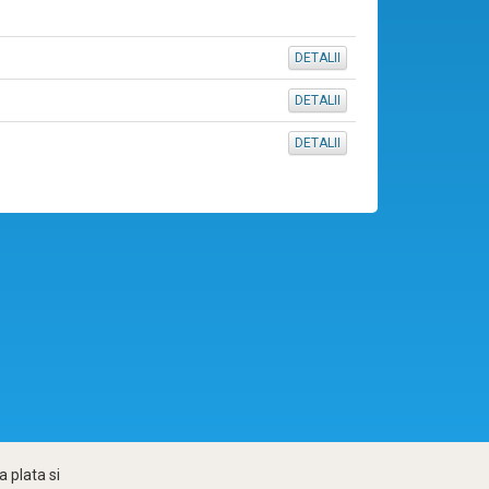
DETALII
DETALII
DETALII
 plata si