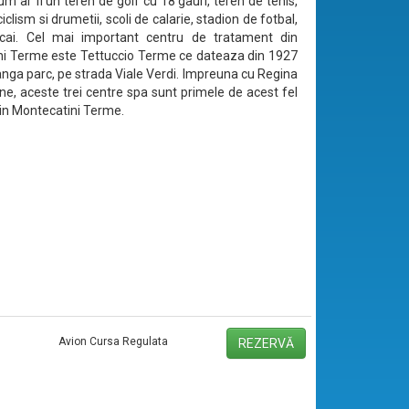
 cum ar fi un teren de golf cu 18 gauri, teren de tenis,
iclism si drumetii, scoli de calarie, stadion de fotbal,
cai. Cel mai important centru de tratament din
i Terme este Tettuccio Terme ce dateaza din 1927
langa parc, pe strada Viale Verdi. Impreuna cu Regina
ine, aceste trei centre spa sunt primele de acest fel
 in Montecatini Terme.
Avion Cursa Regulata
REZERVĂ