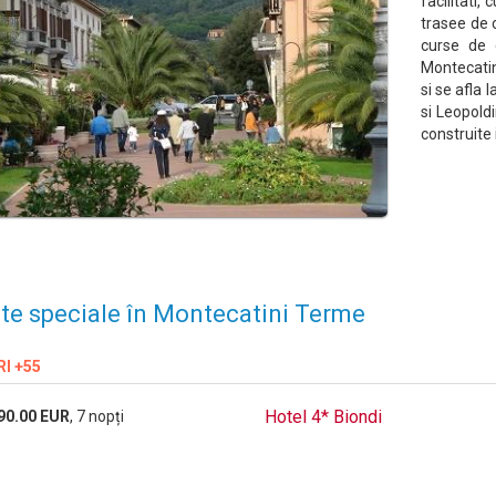
facilitati,
trasee de c
curse de 
Montecatin
si se afla 
si Leopold
construite
te speciale în Montecatini Terme
RI +55
Hotel 4* Biondi
90.00 EUR
, 7 nopți