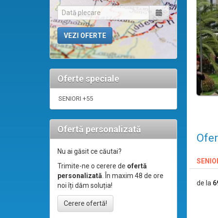
Oferte speciale
SENIORI +55
Ofertă personalizată
Ofer
Nu ai găsit ce căutai?
SENIO
Trimite-ne o cerere de
ofertă
personalizată
. În maxim 48 de ore
de la
6
noi îți dăm soluția!
Cerere ofertă!