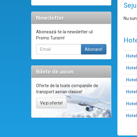
Seju
Newsletter
Nu sunt
Abonează-te la newsletter-ul
Promo Turism!
Hote
Hotel
Hotel
Bilete de avion
Hotel
Oferte de la toate companiile de
Hotel
transport aerian clasice!
Vezi oferte!
Hote
Hotel