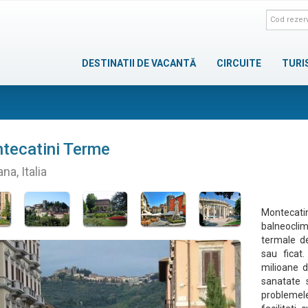
DESTINATII DE VACANTĂ
CIRCUITE
TURI
tecatini Terme
na, Italia
Montecat
balneoclim
termale d
sau ficat
milioane d
sanatate 
problemel