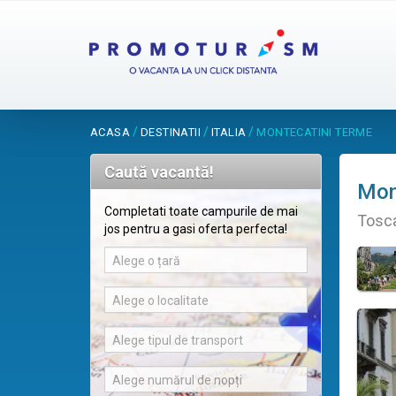
/
/
/
ACASA
DESTINATII
ITALIA
MONTECATINI TERME
Caută vacantă!
Mon
Completati toate campurile de mai
Tosca
jos pentru a gasi oferta perfecta!
Alege o țară
Alege o localitate
Alege tipul de transport
Alege numărul de nopți