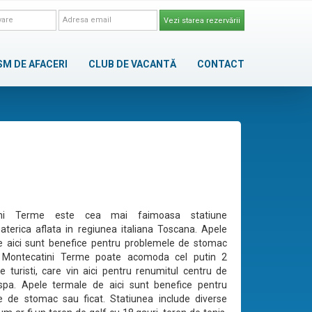
Vezi starea rezervării
SM DE AFACERI
CLUB DE VACANTĂ
CONTACT
ini Terme este cea mai faimoasa statiune
aterica aflata in regiunea italiana Toscana. Apele
e aici sunt benefice pentru problemele de stomac
. Montecatini Terme poate acomoda cel putin 2
e turisti, care vin aici pentru renumitul centru de
spa. Apele termale de aici sunt benefice pentru
e de stomac sau ficat. Statiunea include diverse